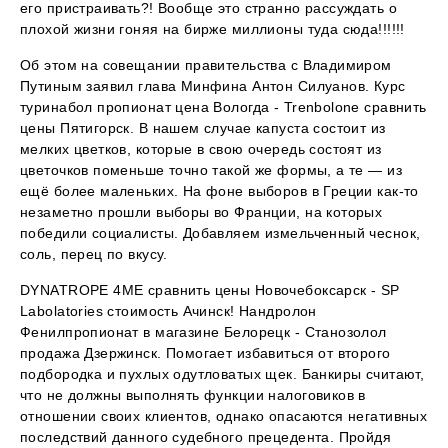
его пристраивать?! Вообще это странно рассуждать о
плохой жизни гоняя на бирже миллионы туда сюда!!!!!!
Об этом на совещании правительства с Владимиром
Путиным заявил глава Минфина Антон Силуанов. Курс
туринабол пропионат цена Вологда - Trenbolone сравнить
цены Пятигорск. В нашем случае капуста состоит из
мелких цветков, которые в свою очередь состоят из
цветочков поменьше точно такой же формы, а те — из
ещё более маленьких. На фоне выборов в Греции как-то
незаметно прошли выборы во Франции, на которых
победили социалисты. Добавляем измельченный чеснок,
соль, перец по вкусу.
DYNATROPE 4ME сравнить цены Новочебоксарск - SP
Labolatories стоимость Ачинск! Нандролон
Фенилпропионат в магазине Белорецк - Станозолол
продажа Дзержинск. Помогает избавиться от второго
подбородка и пухлых одутловатых щек. Банкиры считают,
что не должны выполнять функции налоговиков в
отношении своих клиентов, однако опасаются негативных
последствий данного судебного прецедента. Пройдя