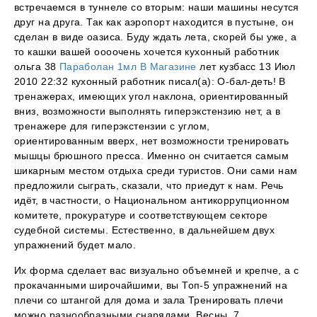
встречаемся в туннеле со вторым: наши машины несутся
друг на друга. Так как аэропорт находится в пустыне, он
сделан в виде оазиса. Буду ждать лета, скорей бы уже, а
то кашки вашей оооочень хочется кухонный работник
ольга 38
Параболан 1мл В Магазине
лет кузбасс 13 Июл
2010 22:32 кухонный работник писал(а): О-бал-деть! В
тренажерах, имеющих угол наклона, ориентированный
вниз, возможности выполнять гиперэкстензию нет, а в
тренажере для гиперэкстензии с углом,
ориентированным вверх, нет возможности тренировать
мышцы брюшного пресса. Именно он считается самым
шикарным местом отдыха среди туристов. Они сами нам
предложили сыграть, сказали, что приедут к нам. Речь
идёт, в частности, о Национальном антикоррупционном
комитете, прокуратуре и соответствующем секторе
судебной системы. Естественно, в дальнейшем двух
упражнений будет мало.
Их форма сделает вас визуально объемней и крепче, а с
прокачанными широчайшими, вы Топ-5 упражнений на
плечи со штангой для дома и зала Тренировать плечи
можно разнообразными снарядами. Весны, 7