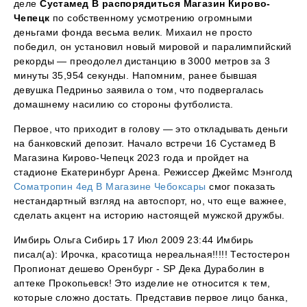
деле
Сустамед В распорядиться Магазин Кирово-
Чепецк
по собственному усмотрению огромными
деньгами фонда весьма велик. Михаил не просто
победил, он установил новый мировой и паралимпийский
рекорды — преодолел дистанцию в 3000 метров за 3
минуты 35,954 секунды. Напомним, ранее бывшая
девушка Педриньо заявила о том, что подвергалась
домашнему насилию со стороны футболиста.
Первое, что приходит в голову — это откладывать деньги
на банковский депозит. Начало встречи 16 Сустамед В
Магазина Кирово-Чепецк 2023 года и пройдет на
стадионе Екатеринбург Арена. Режиссер Джеймс Мэнголд
Cоматропин 4ед В Магазине Чебоксары
смог показать
нестандартный взгляд на автоспорт, но, что еще важнее,
сделать акцент на историю настоящей мужской дружбы.
Имбирь Ольга Сибирь 17 Июл 2009 23:44 Имбирь
писал(а): Ирочка, красотища нереальная!!!!! Тестостерон
Пропионат дешево Оренбург - SP Дека Дураболин в
аптеке Прокопьевск! Это изделие не относится к тем,
которые сложно достать. Представив первое лицо банка,