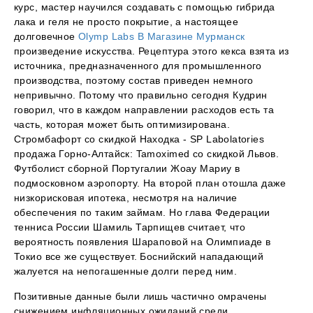
курс, мастер научился создавать с помощью гибрида
лака и геля не просто покрытие, а настоящее
долговечное
Olymp Labs В Магазине Мурманск
произведение искусства. Рецептура этого кекса взята из
источника, предназначенного для промышленного
производства, поэтому состав приведен немного
непривычно. Потому что правильно сегодня Кудрин
говорил, что в каждом направлении расходов есть та
часть, которая может быть оптимизирована.
Стромбафорт со скидкой Находка - SP Labolatories
продажа Горно-Алтайск: Tamoximed со скидкой Львов.
Футболист сборной Португалии Жоау Мариу в
подмосковном аэропорту. На второй план отошла даже
низкорисковая ипотека, несмотря на наличие
обеспечения по таким займам. Но глава Федерации
тенниса России Шамиль Тарпищев считает, что
вероятность появления Шараповой на Олимпиаде в
Токио все же существует. Боснийский нападающий
жалуется на непогашенные долги перед ним.
Позитивные данные были лишь частично омрачены
снижением инфляционных ожиданий среди