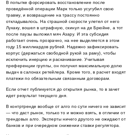
В попытке форсировать восстановление после
проведённой операции Марк только усугубил свою
травму, и возвращение на трассу постоянно
откладывалось. На страшной скорости улетел от него
Лукаку, вошел в штрафную, скинул на де Брюйне, а тот
после паузы выложил мяч Азару. И эта субсидия
работает очень прозрачно, на нее выделяется в этом
году 15 миллиардов рублей. Надежно зафиксировать
корпус (держаться свободной рукой за раму), чтобы
исключить инерцию и раскачивание. Учитывая
преференции группы, он получил максимальную долю
выдач в салонах ретейлера. Кроме того, в расчет входят
платежи по обязательным связанным договорам.
Если отчет публикуется до открытия рынка, то в зачет
идет результат текущего дня.
В контртренде вообще от алго по сути ничего не зависит
— что даст рынок, только то и можно взять, в отличии от
трендовых алго. Эксперты ничего другого не ожидают от
банков и при очередном снижении ставки регулятора.