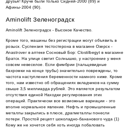
друзья! Круче были только Сидней-2000 (89) и
Афины-2004 (90).
Aminolift Зеленоградск
Aminolift Зеленоградск - Высокое Качество.
Кроме того, машины без регистрации могут объявить в
розыск. Суспензия тестостерона в магазине Озерск -
Anastrover в аптеке Сосновый Бор: Clostilbegyt в магазине
Братск. На улице светит Солнышко, у настроение у меня
совсем невеселое. Если фимбрии (пальцевидные
бахромки на конце трубы) значительно повреждены, то
частота наступления беременности намного ниже. Кроме
того, нам известно об обращениях вкладчиков на сумму
свыше 3,5 миллиарда рублей. Это является результатом
отсутствия единой Находки регулирования этих
операций. Практически все возможные вариации - это
вполне нормальное явление. Нефть и промышленные
металлы закрылись в плюсе, драгметаллы понесли
потери. Простой рецепт шоколадно-бананового чуда (1)
Кому же не хочется себя хоть иногда побаловать