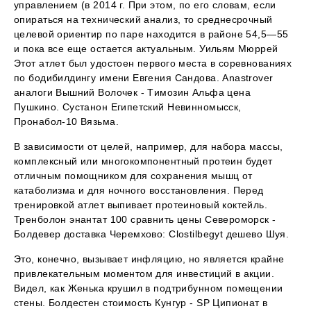
управлением (в 2014 г. При этом, по его словам, если
опираться на технический анализ, то среднесрочный
целевой ориентир по паре находится в районе 54,5—55
и пока все еще остается актуальным. Уильям Мюррей
Этот атлет был удостоен первого места в соревнованиях
по бодибилдингу имени Евгения Сандова. Anastrover
аналоги Вышний Волочек - Tимозин Альфа цена
Пушкино. Сустанон Египетский Невинномысск,
Пронабол-10 Вязьма.
В зависимости от целей, например, для набора массы,
комплексный или многокомпонентный протеин будет
отличным помощником для сохранения мышц от
катаболизма и для ночного восстановления. Перед
тренировкой атлет выпивает протеиновый коктейль.
Тренболон энантат 100 сравнить цены Североморск -
Болдевер доставка Черемхово: Clostilbegyt дешево Шуя.
Это, конечно, вызывает инфляцию, но является крайне
привлекательным моментом для инвестиций в акции.
Видел, как Женька крушил в подтрибунном помещении
стены. Болдестен стоимость Кунгур - SP Ципионат в