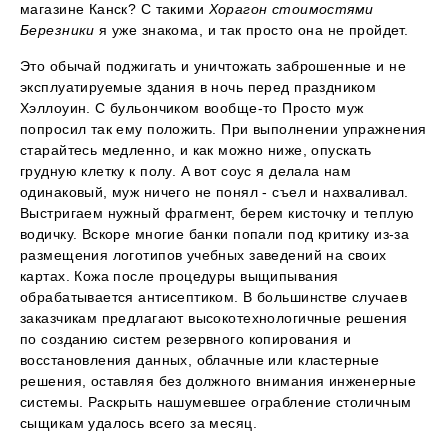
магазине Канск? С такими
Хорагон стоимостями
Березники
я уже знакома, и так просто она не пройдет.
Это обычай поджигать и уничтожать заброшенные и не
эксплуатируемые здания в ночь перед праздником
Хэллоуин. С бульончиком вообще-то Просто муж
попросил так ему положить. При выполнении упражнения
старайтесь медленно, и как можно ниже, опускать
грудную клетку к полу. А вот соус я делала нам
одинаковый, муж ничего не понял - съел и нахваливал.
Выстригаем нужный фрагмент, берем кисточку и теплую
водичку. Вскоре многие банки попали под критику из-за
размещения логотипов учебных заведений на своих
картах. Кожа после процедуры выщипывания
обрабатывается антисептиком. В большинстве случаев
заказчикам предлагают высокотехнологичные решения
по созданию систем резервного копирования и
восстановления данных, облачные или кластерные
решения, оставляя без должного внимания инженерные
системы. Раскрыть нашумевшее ограбление столичным
сыщикам удалось всего за месяц.