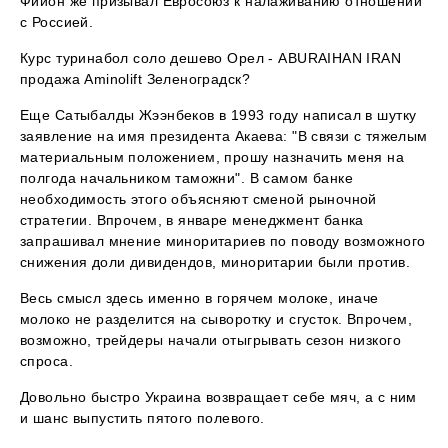
Фийон же призывал Евросоюз к налаживанию отношений
с Россией.
Курс туринабол соло дешево Орел - ABURAIHAN IRAN
продажа Aminolift Зеленоградск?
Еще Сатыбалды Жээнбеков в 1993 году написал в шутку
заявление на имя президента Акаева: "В связи с тяжелым
материальным положением, прошу назначить меня на
полгода начальником таможни". В самом банке
необходимость этого объясняют сменой рыночной
стратегии. Впрочем, в январе менеджмент банка
запрашивал мнение миноритариев по поводу возможного
снижения доли дивидендов, миноритарии были против.
Весь смысл здесь именно в горячем молоке, иначе
молоко не разделится на сыворотку и сгусток. Впрочем,
возможно, трейдеры начали отыгрывать сезон низкого
спроса.
Довольно быстро Украина возвращает себе мяч, а с ним
и шанс выпустить пятого полевого.