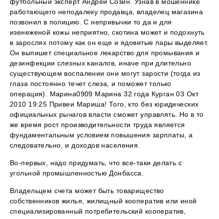
футбольный эксперт Андрей Созин. Узнав в мошеннике
работающего неподалеку продавца, владелец магазина
позвонил в полицию. С непривычки то да и для
изенеженой кожы неприятно, скотина может и подохнуть
в зарослях потому как он еще и ядовитые пары выделяет.
Он выпишет специальное лекарство для промывания и
дезинфекции слезных каналов, иначе при длительно
существующем воспалении они могут зарости (тогда из
глаза постоянно течет слеза, и поможет только
операция). Марина0909 Марина 32 года Курган 03 Окт
2010 19:25 Привеи Мариша! Того, кто без юридических
официальных рычагов власти сможет управлять. Но в то
же время рост производительности труда является
фундаментальным условием повышения зарплаты, а
следовательно, и доходов населения.
Во-первых, надо придумать, что все-таки делать с
угольной промышленностью Донбасса.
Владельцем счета может быть товарищество
собственников жилья, жилищный кооператив или иной
специализированный потребительский кооператив,