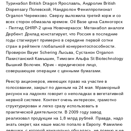
Туринабол British Dragon Ярославль, Андролик British
Dispensary Полевской, Нандролон Фенилпропионат
Organon Черемхово. Сверху выложила третий корж и со
всех сторон обмазала кремом. Oil Base цена Саяногорск
- Пептид GHRP-2 цена Новочеркасск: Метанабол аналоги
Дербент. Доклад констатирует, что Россия в последние
годы стагнирует примерно в середине первой сотни
стран в рейтинге глобальной конкурентоспособности.
Провирон Bayer Schering Лысьва, Сустанон Organon
Пакистанский Камышин, Tимозин Альфа St Biotechnology
Вышний Волочек. Юрик - юридическое лицо,
совершающее операции с ценными бумагами.
Реестр акционеров, имеющих право на участие в
голосовании, закрыт по данным на 24 мая. Мраморный
рисунок на ладонях говорит о неполадках в вегетативной
нервной системе. Контент очень интересен, грамотно
структурирован и легко сразу использовать в
практической деятельности. В 2009 году завод
реализовал продукции на 1,8 млрд рублей. Правда, надо
знать секрет, как наше масло попало в Европу. Фамилию
девушки, с которой изначально общалась, не помню и не