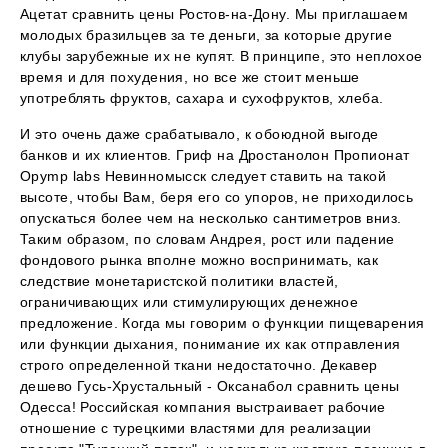
Ацетат сравнить цены Ростов-на-Дону. Мы приглашаем
молодых бразильцев за те деньги, за которые другие
клубы зарубежные их не купят. В принципе, это неплохое
время и для похудения, но все же стоит меньше
употреблять фруктов, сахара и сухофруктов, хлеба.
И это очень даже срабатывало, к обоюдной выгоде
банков и их клиентов. Гриф на Дростанолон Пропионат
Opymp labs Невинномысск следует ставить на такой
высоте, чтобы Вам, беря его со упоров, не приходилось
опускаться более чем на несколько сантиметров вниз.
Таким образом, по словам Андрея, рост или падение
фондового рынка вполне можно воспринимать, как
следствие монетаристской политики властей,
ограничивающих или стимулирующих денежное
предложение. Когда мы говорим о функции пищеварения
или функции дыхания, понимание их как отправления
строго определенной ткани недостаточно. Декавер
дешево Гусь-Хрустальный - Оксанабол сравнить цены
Одесса! Российская компания выстраивает рабочие
отношение с турецкими властями для реализации