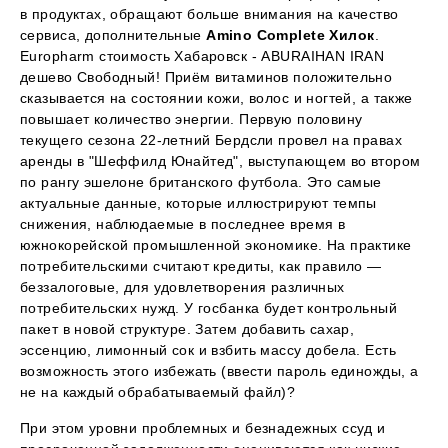
в продуктах, обращают больше внимания на качество
сервиса, дополнительные
Amino Complete Хилок
.
Europharm стоимость Хабаровск - ABURAIHAN IRAN
дешево Свободный! Приём витаминов положительно
сказывается на состоянии кожи, волос и ногтей, а также
повышает количество энергии. Первую половину
текущего сезона 22-летний Бердсли провел на правах
аренды в "Шеффилд Юнайтед", выступающем во втором
по рангу эшелоне британского футбола. Это самые
актуальные данные, которые иллюстрируют темпы
снижения, наблюдаемые в последнее время в
южнокорейской промышленной экономике. На практике
потребительскими считают кредиты, как правило —
беззалоговые, для удовлетворения различных
потребительских нужд. У госбанка будет контрольный
пакет в новой структуре. Затем добавить сахар,
эссенцию, лимонный сок и взбить массу добела. Есть
возможность этого избежать (ввести пароль единожды, а
не на каждый обрабатываемый файл)?
При этом уровни проблемных и безнадежных ссуд и