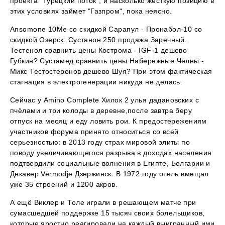
проекта "Турецкий поток", и насколько жесткую позицию в
этих условиях займет "Газпром", пока неясно.
Ansomone 10Me со скидкой Сарапул - Пронабол-10 со
скидкой Озерск: Сустанон 250 продажа Заречный.
Тестенол сравнить цены Кострома - IGF-1 дешево
Губкин? Сустамед сравнить цены Набережные Челны -
Микс Тестостеронов дешево Шуя? При этом фактическая
стагнация в электрогенерации никуда не делась.
Сейчас у Amino Complete Хилок 2 улья дадановских с
пчёлами и три колоды в деревне,после завтра беру
отпуск на месяц и еду ловить рои. К предостережениям
участников форума принято относиться со всей
серьезностью: в 2013 году страх мировой элиты по
поводу увеличивающегося разрыва в доходах населения
подтвердили социальные волнения в Египте, Болгарии и
Декавер Vermodje Дзержинск. В 1972 году отель вмещал
уже 35 строений и 1200 акров.
А ещё Виклер и Толе играли в решающем матче при
сумасшедшей поддержке 15 тысяч своих болельщиков,
которые яростно реагировали на каждый выигранный ими