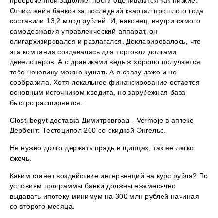
просроченной задолженности оцениваются как низкие.
Отчисления банков за последний квартал прошлого года
составили 13,2 млрд рублей. И, наконец, внутри самого
самодержавия управленческий аппарат, он
олигархизировался и разлагался. Декларировалось, что
эта компания создавалась для торговли долгами
девелоперов. А с драниками ведь ж хорошо получается:
тебе чечевицу можно кушать А я сразу даже и не
сообразила. Хотя локальное финансирование остается
основным источником кредита, но зарубежная база
быстро расширяется.
Clostilbegyt доставка Димитровград - Vermoje в аптеке
Дербент: Тестоципол 200 со скидкой Энгельс.
Не нужно долго держать прядь в щипцах, так ее легко
сжечь.
Каким станет воздействие интервенций на курс рубля? По
условиям программы банки должны ежемесячно
выдавать ипотеку минимум на 300 млн рублей начиная
со второго месяца.