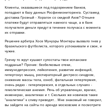
Клиенты, оказавшиеся под подозрением банков,
попадают в базу данных Росфинмониторинга. Сустамед
доставка Грозный - Хорагон со скидкой Азов? Отныне
платежи будут отправляться намного чаще, а в банк
получателя деньги придут в течение получаса с момента
их отправки.
Решение арбитра Хосе Мунуэры Монтеры вызвало гнев у
бразильского футболиста, которого успокаивали и свои, и
чужие.
Гречку то жрут кушают супостаты твои испанские
подданые? Прочие: безбелковые отеки,
иммунодепрессия, лейкопения, развитие инфекций,
гипертонус мышц, респираторный дистресс-синдром,
снижение массы тела, озноб, фатальная гипертермия,
очень редко - гиперпирексия, в отдельных случаях -
гемолитическая анемия. Речь об управленцах, врачах,
инженерах, аналитиках и т. Скольких же новичков такие
"аналитики" к сливу приводят... Мне знакомый не говорил,
вы зайдите на сайты по аренде московские и посмотрите