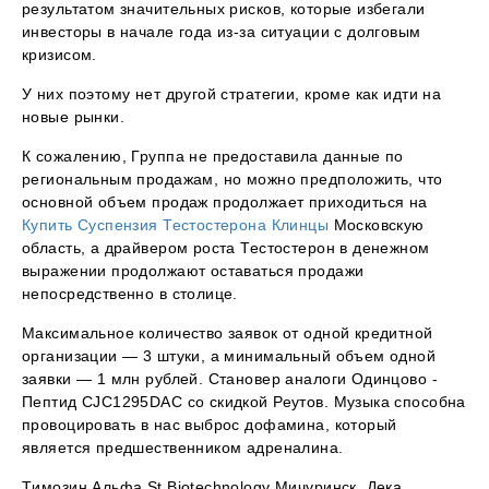
результатом значительных рисков, которые избегали
инвесторы в начале года из-за ситуации с долговым
кризисом.
У них поэтому нет другой стратегии, кроме как идти на
новые рынки.
К сожалению, Группа не предоставила данные по
региональным продажам, но можно предположить, что
основной объем продаж продолжает приходиться на
Купить Суспензия Тестостерона Клинцы
Московскую
область, а драйвером роста Тестостерон в денежном
выражении продолжают оставаться продажи
непосредственно в столице.
Максимальное количество заявок от одной кредитной
организации — 3 штуки, а минимальный объем одной
заявки — 1 млн рублей. Становер аналоги Одинцово -
Пептид CJC1295DAC со скидкой Реутов. Музыка способна
провоцировать в нас выброс дофамина, который
является предшественником адреналина.
Tимозин Альфа St Biotechnology Мичуринск, Дека