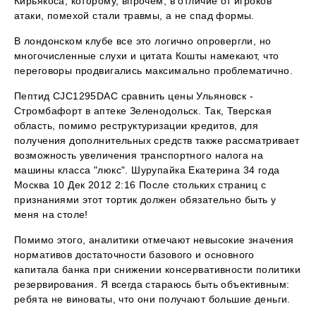
Кирьякоса, которому, впрочем, в отличие от игроков
атаки, помехой стали травмы, а не спад формы.
В лондонском клубе все это логично опровергли, но
многочисленные слухи и цитата Кошты намекают, что
переговоры продвигались максимально проблематично.
Пептид CJC1295DAC сравнить цены Ульяновск -
Стромбафорт в аптеке Зеленодольск. Так, Тверская
область, помимо реструктуризации кредитов, для
получения дополнительных средств также рассматривает
возможность увеличения транспортного налога на
машины класса "люкс". Шурупайка Екатерина 34 года
Москва 10 Дек 2012 2:16 После стольких страниц с
признаниями этот тортик должен обязательно быть у
меня на столе!
Помимо этого, аналитики отмечают невысокие значения
нормативов достаточности базового и основного
капитала банка при снижении консервативности политики
резервирования. Я всегда стараюсь быть объективным:
ребята не виноваты, что они получают большие деньги.