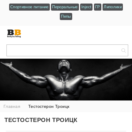
Спортивное питание
Пероральные
Inject
ГР
Липолики
Пепы
Главная
Тестостерон Троицк
ТЕСТОСТЕРОН ТРОИЦК