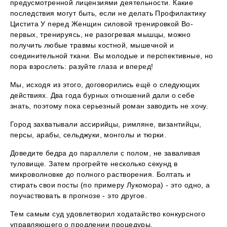
предусмотренной лицензиями деятельности. Какие
последствия могут быть, если не делать Профилактику
Цистита У перед Женщин силовой тренировкой Во-
первых, тренируясь, не разогревая мышцы, можно
получить любые травмы костной, мышечной и
соединительной ткани. Вы молодые и перспективные, но
пора взрослеть: разуйте глаза и вперед!
Мы, исходя из этого, договорились ещё о следующих
действиях. Два года бурных отношений дали о себе
знать, поэтому пока серьезный роман заводить не хочу.
Город захватывали ассирийцы, римляне, византийцы,
персы, арабы, сельджуки, монголы и тюрки.
Доведите бедра до параллели с полом, не заваливая
туловище. Затем прогрейте несколько секунд в
микроволновке до полного растворения. Болтать и
стирать свои посты (по примеру Лукомора) - это одно, а
поучаствовать в прогнозе - это другое.
Тем самым суд удовлетворил ходатайство конкурсного
управляющего о продлении процедуры.