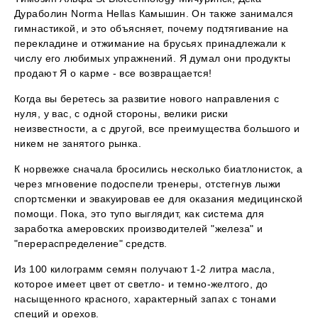
Дураболин Norma Hellas Камышин. Он также занимался
гимнастикой, и это объясняет, почему подтягивание на
перекладине и отжимание на брусьях принадлежали к
числу его любимых упражнений. Я думал они продукты
продают Я о карме - все возвращается!
Когда вы беретесь за развитие нового направления с
нуля, у вас, с одной стороны, велики риски
неизвестности, а с другой, все преимущества большого и
никем не занятого рынка.
К норвежке сначала бросились несколько биатлонисток, а
через мгновение подоспели тренеры, отстегнув лыжи
спортсменки и эвакуировав ее для оказания медицинской
помощи. Пока, это тупо выглядит, как система для
заработка амеровских производителей "железа" и
"перераспределение" средств.
Из 100 килограмм семян получают 1-2 литра масла,
которое имеет цвет от светло- и темно-желтого, до
насыщенного красного, характерный запах с тонами
специй и орехов.