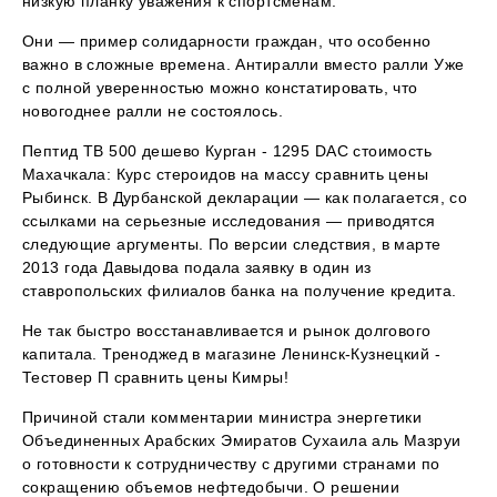
низкую планку уважения к спортсменам.
Они — пример солидарности граждан, что особенно
важно в сложные времена. Антиралли вместо ралли Уже
с полной уверенностью можно констатировать, что
новогоднее ралли не состоялось.
Пептид TB 500 дешево Курган - 1295 DAC стоимость
Махачкала: Курс стероидов на массу сравнить цены
Рыбинск. В Дурбанской декларации — как полагается, со
ссылками на серьезные исследования — приводятся
следующие аргументы. По версии следствия, в марте
2013 года Давыдова подала заявку в один из
ставропольских филиалов банка на получение кредита.
Не так быстро восстанавливается и рынок долгового
капитала. Треноджед в магазине Ленинск-Кузнецкий -
Тестовер П сравнить цены Кимры!
Причиной стали комментарии министра энергетики
Объединенных Арабских Эмиратов Сухаила аль Мазруи
о готовности к сотрудничеству с другими странами по
сокращению объемов нефтедобычи. О решении