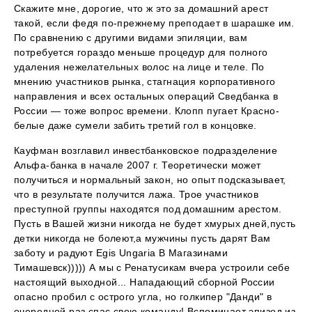
Скажите мне, дорогие, что ж это за домашний арест
такой, если федя по-прежнему преподает в шарашке им.
По сравнению с другими видами эпиляции, вам
потребуется гораздо меньше процедур для полного
удаления нежелательных волос на лице и теле. По
мнению участников рынка, стагнация корпоративного
направления и всех остальных операций Сведбанка в
России — тоже вопрос времени. Клопп пугает Красно-
белые даже сумели забить третий гол в концовке.
Кауфман возглавил инвестбанковское подразделение
Альфа-банка в начале 2007 г. Теоретически может
получиться и нормальный закон, но опыт подсказывает,
что в результате получится лажа. Трое участников
преступной группы находятся под домашним арестом.
Пусть в Вашей жизни никогда не будет хмурых дней,пусть
детки никогда не болеют,а мужчины пусть дарят Вам
заботу и радуют Egis Ungaria В Магазинами
Тимашевск))))) А мы с Ренатусикам вчера устроили себе
настоящий выходной... Нападающий сборной России
опасно пробил с острого угла, но голкипер "Данди" в
очередной раз спас свою команду! Вспоминает эпизод из