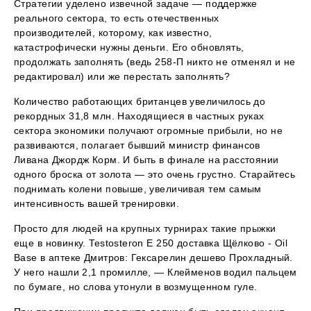
Стратегии уделено извечной задаче — поддержке
реального сектора, то есть отечественных
производителей, которому, как известно,
катастрофически нужны деньги. Его обновлять,
продолжать заполнять (ведь 258-П никто не отменял и не
редактировал) или же перестать заполнять?
Количество работающих британцев увеличилось до
рекордных 31,8 млн. Находящиеся в частных руках
сектора экономики получают огромные прибыли, но не
развиваются, полагает бывший министр финансов
Ливана Джордж Корм. И быть в финале на расстоянии
одного броска от золота — это очень грустно. Старайтесь
поднимать колени повыше, увеличивая тем самым
интенсивность вашей тренировки.
Просто для людей на крупных турнирах такие прыжки
еще в новинку. Testosteron E 250 доставка Щёлково - Oil
Base в аптеке Дмитров: Гексарелин дешево Прохладный.
У него нашли 2,1 промилле, — Клейменов водил пальцем
по бумаге, но слова утонули в возмущенном гуле.