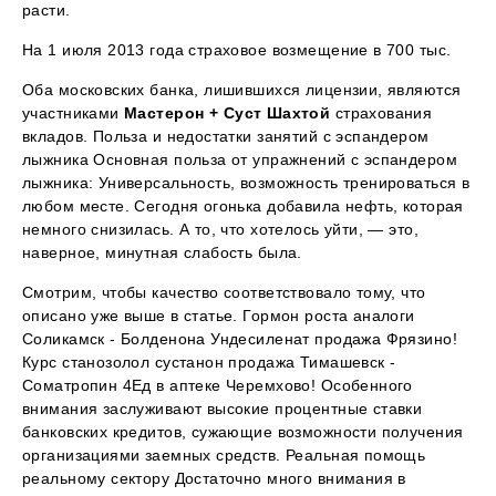
расти.
На 1 июля 2013 года страховое возмещение в 700 тыс.
Оба московских банка, лишившихся лицензии, являются
участниками
Мастерон + Суст Шахтой
страхования
вкладов. Польза и недостатки занятий с эспандером
лыжника Основная польза от упражнений с эспандером
лыжника: Универсальность, возможность тренироваться в
любом месте. Сегодня огонька добавила нефть, которая
немного снизилась. А то, что хотелось уйти, — это,
наверное, минутная слабость была.
Смотрим, чтобы качество соответствовало тому, что
описано уже выше в статье. Гормон роста аналоги
Соликамск - Болденона Ундесиленат продажа Фрязино!
Курс станозолол сустанон продажа Тимашевск -
Cоматропин 4Ед в аптеке Черемхово! Особенного
внимания заслуживают высокие процентные ставки
банковских кредитов, сужающие возможности получения
организациями заемных средств. Реальная помощь
реальному сектору Достаточно много внимания в