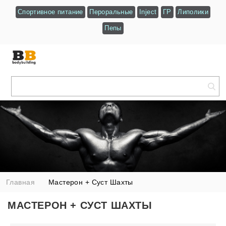
Спортивное питание
Пероральные
Inject
ГР
Липолики
Пепы
Главная
Мастерон + Суст Шахты
МАСТЕРОН + СУСТ ШАХТЫ