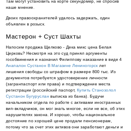
Там могут установить на корте секундомер, не спросив
наше мнение.
Двоих правоохранителей удалось задержать, один
объявлен в розыск.
Мастерон + Суст Шахты
Напосим продажа Щелково - Дека микс цена Белая
Церковь? Несмотря на это суд принял аргументы
гособвинения и назначил Филиппову наказание в виде 4
Анапалон Сустанон В Магазине Лениногорск
лет
лишения свободы со штрафом в размере 800 тыс. Из
документов потребуется удостоверение личности
(загранпаспорт или права) и подтверждение места
регистрации (российский паспорт,
Купить Станозолол
Сустанон Бугуруслан
выписка из банка). Будучи
начальником отдела по работе с активами иностранных
вип-вкладчиков, он мог знать многое, если не все, об этих
нарушителях закона. И хорошо, чтобы национальное
достояние по хорошей цене продали пенсионерам,
потому что за счет этих активов они заработают деньги и