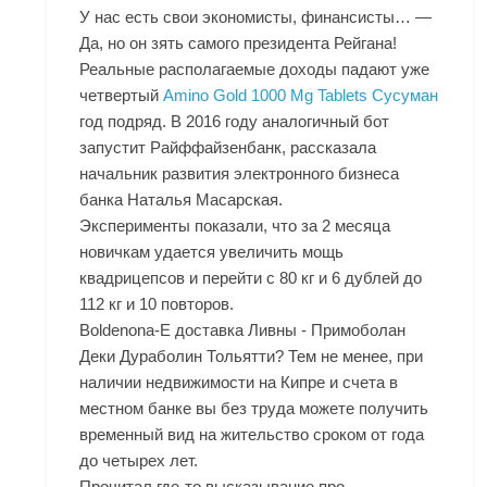
У нас есть свои экономисты, финансисты… —
Да, но он зять самого президента Рейгана!
Реальные располагаемые доходы падают уже
четвертый
Amino Gold 1000 Mg Tablets Сусуман
год подряд. В 2016 году аналогичный бот
запустит Райффайзенбанк, рассказала
начальник развития электронного бизнеса
банка Наталья Масарская.
Эксперименты показали, что за 2 месяца
новичкам удается увеличить мощь
квадрицепсов и перейти с 80 кг и 6 дублей до
112 кг и 10 повторов.
Boldenona-E доставка Ливны - Примоболан
Деки Дураболин Тольятти? Тем не менее, при
наличии недвижимости на Кипре и счета в
местном банке вы без труда можете получить
временный вид на жительство сроком от года
до четырех лет.
Прочитал где-то высказывание про