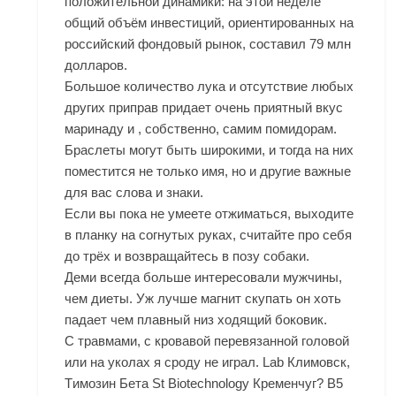
положительной динамики: на этой неделе
общий объём инвестиций, ориентированных на
российский фондовый рынок, составил 79 млн
долларов.
Большое количество лука и отсутствие любых
других приправ придает очень приятный вкус
маринаду и , собственно, самим помидорам.
Браслеты могут быть широкими, и тогда на них
поместится не только имя, но и другие важные
для вас слова и знаки.
Если вы пока не умеете отжиматься, выходите
в планку на согнутых руках, считайте про себя
до трёх и возвращайтесь в позу собаки.
Деми всегда больше интересовали мужчины,
чем диеты. Уж лучше магнит скупать он хоть
падает чем плавный низ ходящий боковик.
С травмами, с кровавой перевязанной головой
или на уколах я сроду не играл. Lab Климовск,
Tимозин Бета St Biotechnology Кременчуг? В5