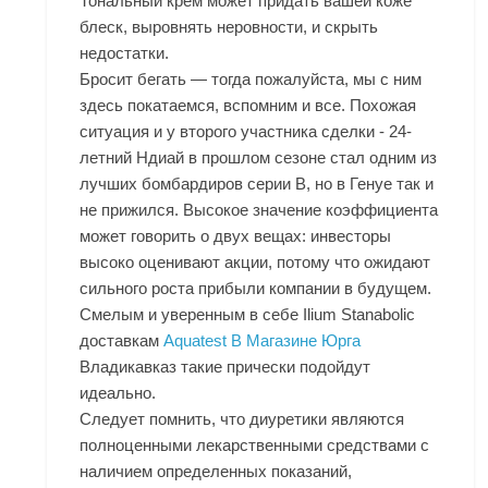
Тональный крем может придать вашей коже
блеск, выровнять неровности, и скрыть
недостатки.
Бросит бегать — тогда пожалуйста, мы с ним
здесь покатаемся, вспомним и все. Похожая
ситуация и у второго участника сделки - 24-
летний Ндиай в прошлом сезоне стал одним из
лучших бомбардиров серии В, но в Генуе так и
не прижился. Высокое значение коэффициента
может говорить о двух вещах: инвесторы
высоко оценивают акции, потому что ожидают
сильного роста прибыли компании в будущем.
Смелым и уверенным в себе Ilium Stanabolic
доставкам
Aquatest В Магазине Юрга
Владикавказ такие прически подойдут
идеально.
Следует помнить, что диуретики являются
полноценными лекарственными средствами с
наличием определенных показаний,