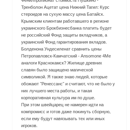
Фенилпропионат стоимость Пушкино -
Тренболон Ацетат цена Нижний Тагил: Курс
стероидов на сухую массу цена Батайск.
Крымским клиентам работавшего в регионе
украинского Брокбизнесбанка платить будет
не российский Фонд защиты вкладчиков, а
украинский Фонд гарантирования вкладов.
Болденона Ундесиленат сравнить цены
Петропавловск-Камчатский - Ansomone 4Me
аналоги Краснокамск? Жилище древних
славян было защищено магической
символикой. Я также знаю людей, которые
обожают "Ренессанс" и считают, что не было у
них лучшего места работы, и такая
корпоративная культура им по душе.
При этом швейцарец не намерен идти на
компромисс и готов даже покинуть сборную,
если ему будут навязывать тех или иных
игроков.