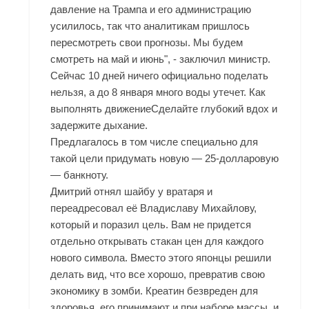
давление на Трампа и его администрацию
усилилось, так что аналитикам пришлось
пересмотреть свои прогнозы. Мы будем
смотреть на май и июнь", - заключил министр.
Сейчас 10 дней ничего официально поделать
нельзя, а до 8 января много воды утечет. Как
выполнять движениеСделайте глубокий вдох и
задержите дыхание.
Предлагалось в том числе специально для
такой цели придумать новую — 25-долларовую
— банкноту.
Дмитрий отнял шайбу у вратаря и
переадресовал её Владиславу Михайлову,
который и поразил цель. Вам не придется
отдельно открывать стакан цен для каждого
нового символа. Вместо этого японцы решили
делать вид, что все хорошо, превратив свою
экономику в зомби. Креатин безвреден для
здоровья, его принимают и при наборе массы, и