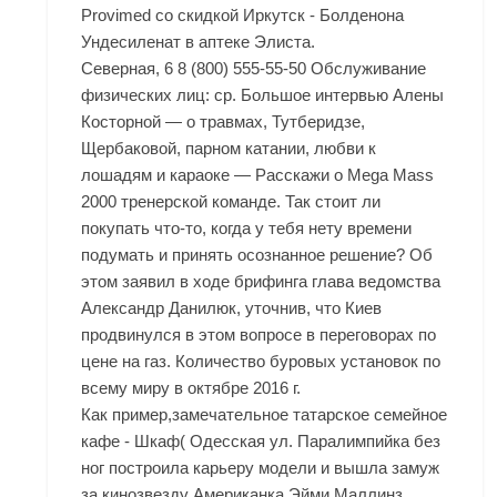
Provimed со скидкой Иркутск - Болденона
Ундесиленат в аптеке Элиста.
Северная, 6 8 (800) 555-55-50 Обслуживание
физических лиц: ср. Большое интервью Алены
Косторной — о травмах, Тутберидзе,
Щербаковой, парном катании, любви к
лошадям и караоке — Расскажи о
Mega Mass
2000
тренерской команде. Так стоит ли
покупать что-то, когда у тебя нету времени
подумать и принять осознанное решение? Об
этом заявил в ходе брифинга глава ведомства
Александр Данилюк, уточнив, что Киев
продвинулся в этом вопросе в переговорах по
цене на газ. Количество буровых установок по
всему миру в октябре 2016 г.
Как пример,замечательное татарское семейное
кафе - Шкаф( Одесская ул. Паралимпийка без
ног построила карьеру модели и вышла замуж
за кинозвезду Американка Эйми Маллинз