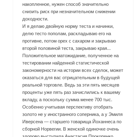
накопленное, нужен способ значительно
снизить риск при незначительном снижении
доходности.
И я делаю двойную норму теста и начинки,
делю тесто пополам, раскладываю его на
противне, потом орех с сахаром и закрываю
второй половиной теста, закрываю края...
Положительное матожидание, полученное на
тестировании найденной статистической
закономерности на истории всех сделок, может
оказаться для вас отрицательным в будущей
реальной торговле. Ведь за эти пять месяцев
проценты уже пять раз зачислились к вашему
вкладу, а поскольку сумма менее 700 тыс.
Особенно учитывая перспективу отобрать
золото не у иностранного соперника, а у Эмиля
Иверсена — старшего товарища Йоханнеса по
сборной Норвегии. В женской одиночке очень
здорово выступила Анастасия Прокопенко.