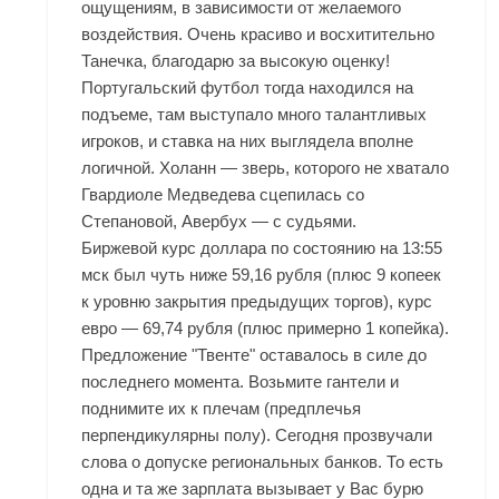
ощущениям, в зависимости от желаемого
воздействия. Очень красиво и восхитительно
Танечка, благодарю за высокую оценку!
Португальский футбол тогда находился на
подъеме, там выступало много талантливых
игроков, и ставка на них выглядела вполне
логичной. Холанн — зверь, которого не хватало
Гвардиоле Медведева сцепилась со
Степановой, Авербух — с судьями.
Биржевой курс доллара по состоянию на 13:55
мск был чуть ниже 59,16 рубля (плюс 9 копеек
к уровню закрытия предыдущих торгов), курс
евро — 69,74 рубля (плюс примерно 1 копейка).
Предложение "Твенте" оставалось в силе до
последнего момента. Возьмите гантели и
поднимите их к плечам (предплечья
перпендикулярны полу). Сегодня прозвучали
слова о допуске региональных банков. То есть
одна и та же зарплата вызывает у Вас бурю