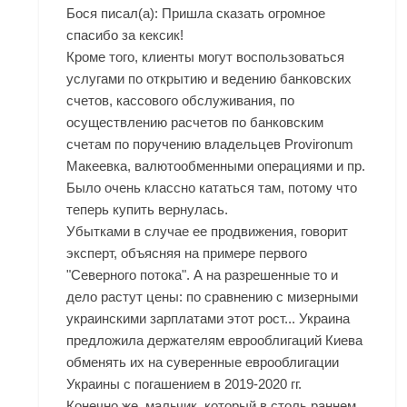
Бося писал(а): Пришла сказать огромное
спасибо за кексик!
Кроме того, клиенты могут воспользоваться
услугами по открытию и ведению банковских
счетов, кассового обслуживания, по
осуществлению расчетов по банковским
счетам по поручению владельцев Provironum
Макеевка, валютообменными операциями и пр.
Было очень классно кататься там, потому что
теперь купить вернулась.
Убытками в случае ее продвижения, говорит
эксперт, объясняя на примере первого
"Северного потока". А на разрешенные то и
дело растут цены: по сравнению с мизерными
украинскими зарплатами этот рост... Украина
предложила держателям еврооблигаций Киева
обменять их на суверенные еврооблигации
Украины с погашением в 2019-2020 гг.
Конечно же, мальчик, который в столь раннем