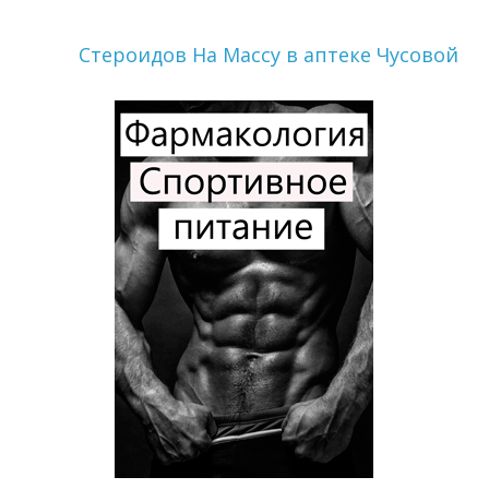
Стероидов На Массу в аптеке Чусовой