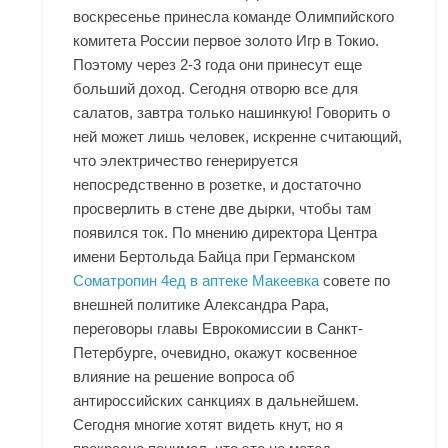
воскресенье принесла команде Олимпийского
комитета России первое золото Игр в Токио.
Поэтому через 2-3 года они принесут еще
больший доход. Сегодня отворю все для
салатов, завтра только нашинкую! Говорить о
ней может лишь человек, искренне считающий,
что электричество генерируется
непосредственно в розетке, и достаточно
просверлить в стене две дырки, чтобы там
появился ток. По мнению директора Центра
имени Бертольда Байца при Германском
Cоматропин 4ед в аптеке Макеевка
совете по
внешней политике Александра Рара,
переговоры главы Еврокомиссии в Санкт-
Петербурге, очевидно, окажут косвенное
влияние на решение вопроса об
антироссийских санкциях в дальнейшем.
Сегодня многие хотят видеть кнут, но я