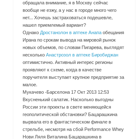
обращала внимание, я в Москву сейчас
вообще не езжу, а у нас в городе много чего
нет... Хочешь застраховаться подешевле,
нашел приемлемый вариант?
Однако
Дростанолон в аптеке Анапа
обещания
Ирана по срокам вывода на мировой рынок
новых объемов, по словам Пигарева, выглядят
несколько
Анастрозол в аптеке Биробиджан
оптимистично. Активный интерес регионы
проявляют к схеме, когда в качестве
поручителя выступает крупное предприятие за
малое.
Мукачево -Барселона 17 Окт 2013 12:53
Вкусненький салатик. Насколько выгодны
России эти проекты в свете меняющейся
геополитической обстановки? Бацарашкина
вырвала его в фантастическом финале в
стрельбе, несмотря на сбой Performance Whey
Нови Ляля Виталина Бацарашкина в