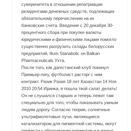
суверенитета в отношении репатриации
резидентами денежных средств, подлежащих
обязательному перечислению на их
банковские счета. Введение с 20 декабря 30-
процентного сбора при покупке валюты
юридическими и физическими лицами помогло
существенно разгрузить склады белорусских
предприятий, Ilium Stanabolic он Balkan
Pharmaceuticals Ухта.
После того, как дагестанский клуб покинул
Премьер-лигу, футболист расторг с ним
контракт. Разик Разия 18 лет Казахстан 14 Ноя
2010 20:54 Иринка, я пошла твой салат делать!
Он не слушался старших и теперь лежит там
специально для того, чтобы показывать умным
людям дорогу. Согласно теории, солнечные
ультрафиолетовые лучи, являющиеся
катализатором для пигментной системы, могут
привести к образованию пигментов и в желчи.