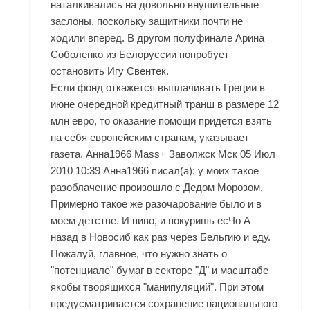
наталкивались на довольно внушительные
заслоны, поскольку защитники почти не
ходили вперед. В другом полуфинале Арина
Соболенко из Белоруссии попробует
остановить Игу Свентек.
Если фонд откажется выплачивать Греции в
июне очередной кредитный транш в размере 12
млн евро, то оказание помощи придется взять
на себя европейским странам, указывает
газета. Анна1966 Mass+ Заволжск Мск 05 Июл
2010 10:39 Анна1966 писал(а): у моих такое
разоблачение произошло с Дедом Морозом,
Примерно такое же разочарование было и в
моем детстве. И пиво, и покуришь есЧо А
назад в Новосиб как раз через Бельгию и еду.
Пожалуй, главное, что нужно знать о
"потенциале" бумаг в секторе "Д" и масштабе
якобы творящихся "манипуляций". При этом
предусматривается сохранение национального