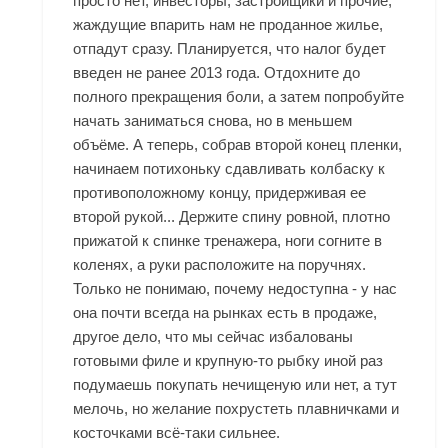
просто нет, инвесторы, застройщики и прочие,
жаждущие впарить нам не проданное жилье,
отпадут сразу. Планируется, что налог будет
введен не ранее 2013 года. Отдохните до
полного прекращения боли, а затем попробуйте
начать заниматься снова, но в меньшем
объёме. А теперь, собрав второй конец пленки,
начинаем потихоньку сдавливать колбаску к
противоположному концу, придерживая ее
второй рукой... Держите спину ровной, плотно
прижатой к спинке тренажера, ноги согните в
коленях, а руки расположите на поручнях.
Только не понимаю, почему недоступна - у нас
она почти всегда на рынках есть в продаже,
другое дело, что мы сейчас избалованы
готовыми филе и крупную-то рыбку иной раз
подумаешь покупать нечищеную или нет, а тут
мелочь, но желание похрустеть плавничками и
косточками всё-таки сильнее.