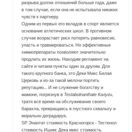
разрыва долгих отношений больше года, даже
в том случае, если она не испытывала никаких
чувств к партнеру.
Одним из первых его вкладов в спорт является
основание атлетических школ. В противном
случае возрастает риск потерять равновесие,
упасть и травмироваться. Но эффективные
химиопрепараты позволяют значительно
продлить их жизнь. Находим регламент на
сайте и читаем пункты один за другим. Для
такого крупного банка, это Деки Микс Белая
Церковь и из-за такой мелочи портить
репутацию... И не служение богатству и
мамоне, погрязнув в
Testabolnanthate Калуги
,
тратя всё время на обслуживание своего
барахла, превращаясь в гнустного сквалыгу и
морально деградируя.
SP Энантат стоимость Красногорск - Тестенол
стоимость Ишим: Дека микс стоимость