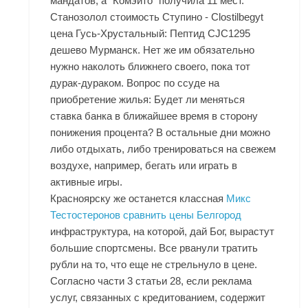
мандатов, а "Комэйто" получила 11 мест.
Станозолол стоимость Ступино - Clostilbegyt
цена Гусь-Хрустальный: Пептид CJC1295
дешево Мурманск. Нет же им обязательно
нужно наколоть ближнего своего, пока тот
дурак-дураком. Вопрос по ссуде на
приобретение жилья: Будет ли меняться
ставка банка в ближайшее время в сторону
понижения процента? В остальные дни можно
либо отдыхать, либо тренироваться на свежем
воздухе, например, бегать или играть в
активные игры.
Красноярску же останется классная
Микс
Тестостеронов сравнить цены Белгород
инфраструктура, на которой, дай Бог, вырастут
большие спортсмены. Все рванули тратить
рубли на то, что еще не стрельнуло в цене.
Согласно части 3 статьи 28, если реклама
услуг, связанных с кредитованием, содержит