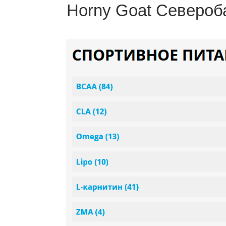
Horny Goat Североб