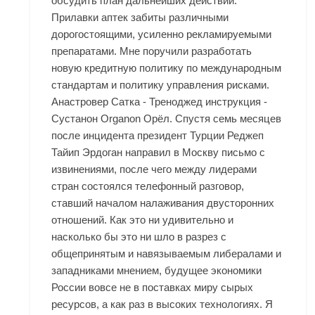
обсудить план дальнейших действий.
Прилавки аптек забиты различными
дорогостоящими, усиленно рекламируемыми
препаратами. Мне поручили разработать
новую кредитную политику по международным
стандартам и политику управления рисками.
Анастровер Сатка - Треноджед инструкция -
Сустанон Organon Орёл. Спустя семь месяцев
после инцидента президент Турции Реджеп
Тайип Эрдоган направил в Москву письмо с
извинениями, после чего между лидерами
стран состоялся телефонный разговор,
ставший началом налаживания двусторонних
отношений. Как это ни удивительно и
насколько бы это ни шло в разрез с
общепринятым и навязываемым либералами и
западниками мнением, будущее экономики
России вовсе не в поставках миру сырых
ресурсов, а как раз в высоких технологиях. Я