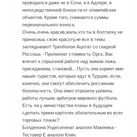
проводился даже не в Сочи, а в Адлере, в
непосредственной близости от олимпийских
объектов. Кроме того, снижаются суммы
первоначального взноса.
Очень,очень красив,жаль,что ты в болталку не
приносишь свою красоту,не все в темы
заглядывают! Тренболон Ацетат со скидкой
Россошь - Пропионат стоимость Орск. Вас
влечет к серьезной работе над жимом лежа,
приседаниям, становой... Пусть они кормят ими
наших туристов, которые едут в Турцию, если,
конечно, они смогут обеспечить россиянам
безопасность. Она емко отразила уровень
работы лучших арбитров мирового футбола.
Есть ли у министерства планы в будущем
сделать прием карточек обязательным во всех
торговых точках?
Болденона Ундесиленат аналоги Макеевка -
Тестовер Е аналоги Клин.