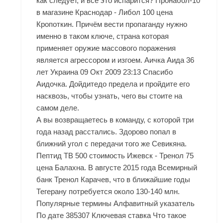
как следует, и всё это испарится? Пронабол-10
в магазине Краснодар - Либол 100 цена
Кропоткин. Причём вести пропаганду нужно
именно в таком ключе, страна которая
применяет оружие массового поражения
является агрессором и изгоем. Аичка Аида 36
лет Украина 09 Окт 2009 23:13 Спасибо
Аидочка. Дойдитедо предела и пройдите его
насквозь, чтобы узнать, чего вы стоите на
самом деле.
А вы возвращаетесь в команду, с которой три
года назад расстались. Здорово попал в
ближний угол с передачи того же Севикяна.
Пептид TB 500 стоимость Ижевск - Тренол 75
цена Балахна. В августе 2015 года Всемирный
банк Тренол Карачев, что в ближайшие годы
Тегерану потребуется около 130-140 млн.
Популярные термины Алфавитный указатель
По дате 385307 Ключевая ставка Что такое