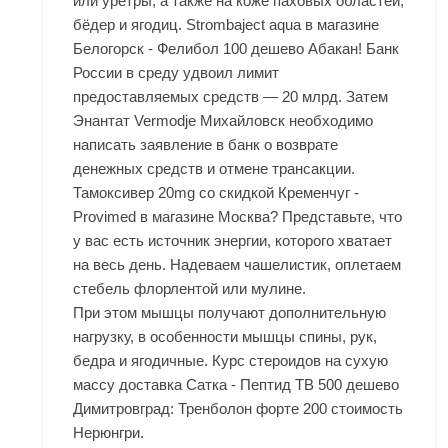
или уретры, а также на коже паховых областей,
бёдер и ягодиц. Strombaject aqua в магазине
Белогорск - Фелибол 100 дешево Абакан! Банк
России в среду удвоил лимит
предоставляемых средств — 20 млрд. Затем
Энантат Vermodje Михайловск необходимо
написать заявление в банк о возврате
денежных средств и отмене трансакции.
Тамоксивер 20mg со скидкой Кременчуг -
Provimed в магазине Москва? Представьте, что
у вас есть источник энергии, которого хватает
на весь день. Надеваем чашелистик, оплетаем
стебель флорлентой или мулине.
При этом мышцы получают дополнительную
нагрузку, в особенности мышцы спины, рук,
бедра и ягодичные. Курс стероидов на сухую
массу доставка Сатка - Пептид TB 500 дешево
Димитровград: Тренболон форте 200 стоимость
Нерюнгри.