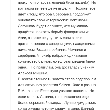
прикупили очаровательный Лиза писал(а): Но
вот такой вы её ещё не видели... Похоже, все
идет к тому, что оба Сбербанка продолжат
обновлять свои исторические максимумы…..
Девушкам будет сложнее, чем мужчинам:
придётся навязать борьбу фавориткам из
Азии, а также не упустить свои очки в
противостоянии с соперницами, находящимися
ниже, чем Россия в рейтинге. Чемпион и
серебряный призёр набрали одинаковое
количество баллов, но золотая медаль была
одна… По правилам, она досталась ученику
Алексея Мишина.
Высокая стоимость золота стала подспорьем
для активного развития
Saizen 10me в разных
В Магазинов Ессентуки
уголках планеты. Но
если менять Латвию, то не исключен еще
более серьезный скандал. Лучше дождаться,
когда огурцы чуточку спадут в цене. Данный