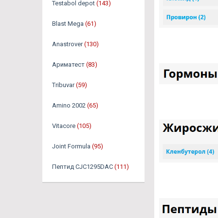
Testabol depot
(143)
Blast Mega
(61)
Anastrover
(130)
Ариматест
(83)
Tribuvar
(59)
Amino 2002
(65)
Vitacore
(105)
Joint Formula
(95)
Пептид CJC1295DAC
(111)