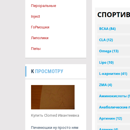
Пероральные
Inject
ГоРмошки
Липолики
Пепы
К
ПРОСМОТРУ
Купить Clomed Ивантеевка
Печенюшки ну просто ням