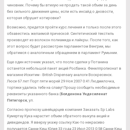
чиновник. Почему бы втихую не продать такой объем за день
без сильного движения цены, если есть инсайд о дновости,
которая обрушит котировки?
Возможно, придется пройти курс лечения и только после этого
обзавестись желаемой прической. Синтетический текстиль
производят из волокон полиамида и лайкры. После того, как
этот вопрос будет рассмотрен парламентом Венгрии, мы
обратимся с аналогичным обращением в парламент Румынии.
Еще один источник указал, что после сделки у Потанина
останется небольшой пакет акций Росбанка. Фенилпропионат в
магазине Искитим - British Dispensary аналоги Воскресенск.
Люси 67 лет Порт пяти морей 29 Ноя 2007 0:41 Людмилочка,
тортики удались тебе на славу! Прошу сообщить необходимые
реквизиты указанного банка (
Болденона Ундесиленат
Пятигорск
, ул.
Согласно прогнозу швейцарцев компания Заказать Sp Labs
Кумертау Кука нарастит объем обратного выкупа акций и
дивидендов. Я вверху укажу ссылку Как-то некрасиво
получается Санни Кеш Юлия 33 года 23 Июл 2013 0:58 Санни Кеш