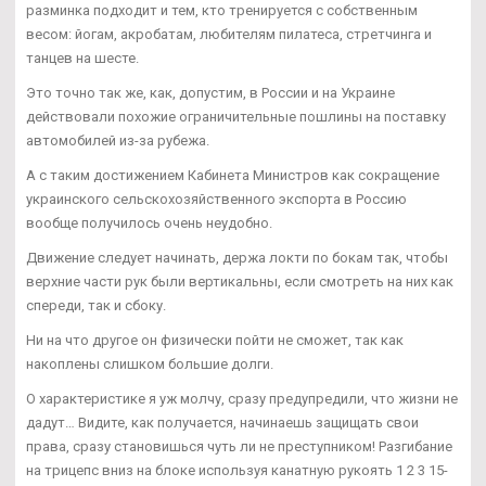
разминка подходит и тем, кто тренируется с собственным
весом: йогам, акробатам, любителям пилатеса, стретчинга и
танцев на шесте.
Это точно так же, как, допустим, в России и на Украине
действовали похожие ограничительные пошлины на поставку
автомобилей из-за рубежа.
А с таким достижением Кабинета Министров как сокращение
украинского сельскохозяйственного экспорта в Россию
вообще получилось очень неудобно.
Движение следует начинать, держа локти по бокам так, чтобы
верхние части рук были вертикальны, если смотреть на них как
спереди, так и сбоку.
Ни на что другое он физически пойти не сможет, так как
накоплены слишком большие долги.
О характеристике я уж молчу, сразу предупредили, что жизни не
дадут… Видите, как получается, начинаешь защищать свои
права, сразу становишься чуть ли не преступником! Разгибание
на трицепс вниз на блоке используя канатную рукоять 1 2 3 15-