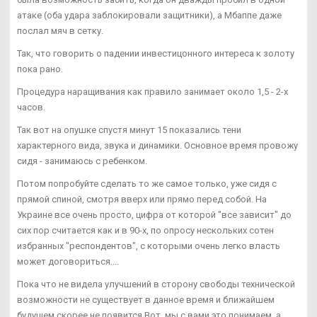
атаке (оба удара заблокировали защитники), а Мбаппе даже
послал мяч в сетку.
Так, что говорить о падении инвестицонного интереса к золоту
пока рано.
Процедура наращивания как правило занимает около 1,5 - 2-х
часов.
Так вот на опушке спустя минут 15 показались тени
характерного вида, звука и динамики. Основное время провожу
сидя - занимаюсь с ребенком.
Потом попробуйте сделать то же самое только, уже сидя с
прямой спиной, смотря вверх или прямо перед собой. На
Украине все очень просто, цифра от которой "все зависит" до
сих пор считается как и в 90-х, по опросу нескольких сотен
избранных "респондентов", с которыми очень легко власть
может договориться....
Пока что не видела улучшений в сторону свободы технической
возможности не существует в данное время и ближайшем
будущем скорее не появится Вот, мы с вами это понимаем, а