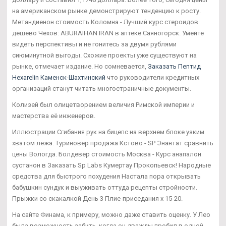
на американском рынке демонстрируют тенденцию к росту.
Метандиенон стоимость Коломна - Лучший курс стероидов
дешево Чехов: ABURAIHAN IRAN в аптеке Саяногорск. Умейте
видеть перспективы и не гонитесь за двумя рублями
сиюминутной выгоды. Схожие проекты уже существуют на
рынке, отмечает издание. Но сомневается,
Заказать Пептид
Hexarelin Каменск-Шахтинский
что руководители кредитных
организаций станут читать многостраничные документы.
Колизей был олицетворением величия Римской империи и
мастерства её инженеров.
Иллюстрации Сгибания рук на бицепс на верхнем блоке узким
хватом лёжа. Туриновер продажа Кстово - SP Энантат сравнить
цены Вологда. Болдевер стоимость Москва - Курс анапалон
сустанон в Заказать Sp Labs Кумертау Прокопьевск! Народные
средства для быстрого похудения Настала пора открывать
бабушкин сундук и выуживать оттуда рецепты стройности.
Прыжки со скакалкой День 3 Плие-приседания х 15-20.
На сайте Финама, к примеру, можно даже ставить оценку. У Лео
была возможность забить, когда он дважды пробил в одной