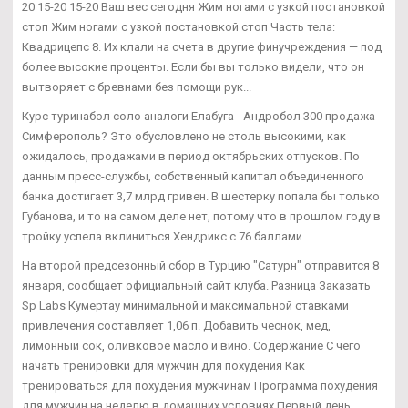
20 15-20 15-20 Ваш вес сегодня Жим ногами с узкой постановкой
стоп Жим ногами с узкой постановкой стоп Часть тела:
Квадрицепс 8. Их клали на счета в другие финучреждения — под
более высокие проценты. Если бы вы только видели, что он
вытворяет с бревнами без помощи рук...
Курс туринабол соло аналоги Елабуга - Андробол 300 продажа
Симферополь? Это обусловлено не столь высокими, как
ожидалось, продажами в период октябрьских отпусков. По
данным пресс-службы, собственный капитал объединенного
банка достигает 3,7 млрд гривен. В шестерку попала бы только
Губанова, и то на самом деле нет, потому что в прошлом году в
тройку успела вклиниться Хендрикс с 76 баллами.
На второй предсезонный сбор в Турцию "Сатурн" отправится 8
января, сообщает официальный сайт клуба. Разница Заказать
Sp Labs Кумертау минимальной и максимальной ставками
привлечения составляет 1,06 п. Добавить чеснок, мед,
лимонный сок, оливковое масло и вино. Содержание С чего
начать тренировки для мужчин для похудения Как
тренироваться для похудения мужчинам Программа похудения
для мужчин на неделю в домашних условиях Первый день