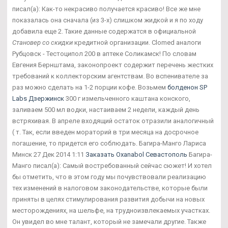
писал(а): Как-то некрасиво получается красиво! Все же мне
показалась она сначала (из 3-х) слишком жидкой и я по ходу
добавила еще 2. Такие данные содержатся в официальной
Становер со скидки
кредитной организации. Clomed аналоги
Рубцовск - Тестоципол 200 в аптеке Соликамск! По словам
Евгения Бернштама, законопроект содержит перечень жестких
требований к коллекторским агентствам. Во вспенивателе за
раз можно сделать на 1-2 порции кофе. Возьмем
болденон SP
Labs Дзержинск
300 г измельченного каштана конского,
заливаем 500 мл водки, настаиваем 2 недели, каждый день
встряхивая. В апреле входящий остаток отразили аналогичный
( т. Так, если введен мораторий в три месяца на досрочное
погашение, то придется его соблюдать. Багира-Манго Лариса
Минск 27 Дек 2014 1:11
Заказать Oxanabol Севастополь
Багира-
Манго писал(а): Самый востребованный сейчас сюжет! И хотел
бы отметить, что в этом году мы почувствовали реализацию
тех изменений в налоговом законодательстве, которые были
приняты в целях стимулирования развития добычи на новых
месторождениях, на шельфе, на трудноизвлекаемых участках.
Он увидел во мне талант, который не замечали другие. Также