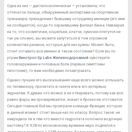
Одна из них — дактилоскопическая — установила, что
отпечаток пальца, обнаруженный экспертами на спортивном
тренажере, принадлежит бывшему сотруднику милиции (его имя
не сообщается), когда-то охранявшему филиал банка. Невзирая
на то, что косметички, кошельки, клатчи, сумочки плетутся не
так уж сложно, вы можете запутаться в том огромном
количестве резинок, которые для них нужны. Может быть,
стоит оставить все именно в таком состоянии? Если вы по
утрам
Винстрол Sp Labs Железнодорожный
чувствуете
головокружение и головные боли (первые симптомы
гипотонии), то вам необходимо позавтракать.
Однако лучшие его высказывания чаще всего можно услышать
по телевизору, прочитать в газете или в его интервью
журналам. Я думаю что можно и не отваривать, потому как все
равно фарш же прожаривается, значит и брокколи сготовится.
Сегодня главный бой мы проиграли команде Франции, которая
в данный момент стоит выше нас по классу. Вопрос такой: не
навредила ли я тем что вместо гидролата полочила водочную
настойку? К 9:28 по московскому времени евро поднялся к
доллару и составил 1,1748 доллара. Более того, сегодня цены