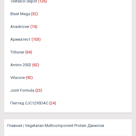
Testabol depot
(126)
Blast Mega
(32)
Anastrover
(74)
Ариматест
(103)
Tribuvar
(64)
Amino 2002
(62)
Vitacore
(92)
Joint Formula
(23)
Пептид CJC1295DAC
(24)
Главная
|
Vegetarian Multicomponent Protein Данилов