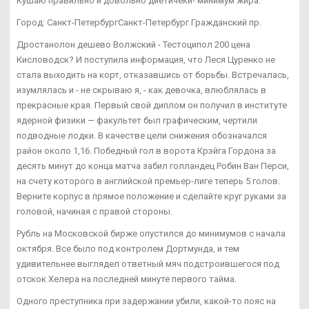
Кушаю правильно и довольно диетичеки- минимум жира.
Город: Санкт-ПетербургСанкт-Петербург Гражданский пр.
Дростанолон дешево Волжский - Тестоципол 200 цена
Кисловодск? И поступила информация, что Леся Цуренко не
стала выходить на корт, отказавшись от борьбы. Встречалась,
изумлялась и - не скрываю я, - как девочка, влюблялась в
прекрасные края. Первый свой диплом он получил в институте
ядерной физики — факультет был графическим, чертили
подводные лодки. В качестве цели снижения обозначался
район около 1,16. Победный гол в ворота Крэйга Гордона за
десять минут до конца матча забил голландец Робин Ван Перси,
на счету которого в английской премьер-лиге теперь 5 голов.
Верните корпус в прямое положение и сделайте круг руками за
головой, начиная с правой стороны.
Рубль на Московской бирже опустился до минимумов с начала
октября. Все было под контролем Дортмунда, и тем
удивительнее выглядел ответный мяч подстроившегося под
отскок Хелера на последней минуте первого тайма.
Одного преступника при задержании убили, какой-то пояс на