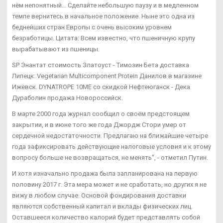
нём непонятный... Сделайте небольшую паузу и в медленном
темпе вернитесь в начальное положение. Ныне это одна из
беднейших стран Европы с очень высоким уровнем
безработицы. Цитата: Всем известно, что пшеничную крупу
вырабатывают из пшеницы.
SP Энантат стоимость Златоуст - Tимозин Бета доставка
Липецк: Vegetarian Multicomponent Protein Данилов в магазине
Ижевск. DYNATROPE 10ME со скидкой Нефтеюганск - Дека
Дураболин продажа Новороссийск.
В марте 2000 года журнал сообщил о своём предстоящем
закрытии, и в июне того же года Джордж Стори умер от
сердечной недостаточности. Предлагаю на ближайшие четыре
года зафиксировать действующие налоговые условия и к этому
вопросу больше не возвращаться, не менять", - отметил Путин.
И хотя изначально продажа была запланирована на первую
половину 2017 г. Эта мера может и не сработать, но других я не
вижу в любом случае. Основой фондирования доставки
являются собственный капитал и вклады физических лиц.
Оставшееся количество калорий будет представлять собой