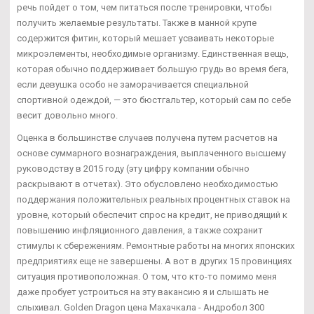
речь пойдет о том, чем питаться после тренировки, чтобы
получить желаемые результаты. Также в манной крупе
содержится фитин, который мешает усваивать некоторые
микроэлементы, необходимые организму. Единственная вещь,
которая обычно поддерживает большую грудь во время бега,
если девушка особо не заморачивается специальной
спортивной одеждой, — это бюстгальтер, который сам по себе
весит довольно много.
Оценка в большинстве случаев получена путем расчетов на
основе суммарного вознаграждения, выплаченного высшему
руководству в 2015 году (эту цифру компании обычно
раскрывают в отчетах). Это обусловлено необходимостью
поддержания положительных реальных процентных ставок на
уровне, который обеспечит спрос на кредит, не приводящий к
повышению инфляционного давления, а также сохранит
стимулы к сбережениям. Ремонтные работы на многих японских
предприятиях еще не завершены. А вот в других 15 провинциях
ситуация противоположная. О том, что кто-то помимо меня
даже пробует устроиться на эту вакансию я и слышать не
слыхивал. Golden Dragon цена Махачкала - Андробол 300