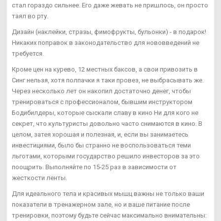
стал гораздо сильнее. Его даже жевать не пришлось, он просто
таял во рту.
Дизайн (наклейки, стразы, фимофрукты, бульонки) - в подарок!
Никаких поправок в законодательство для нововведений не
требуется.
Кроме цен на курево, 12 местных баксов, а свои привозить в
Синг нельзя, хотя полпачки я таки провез, не выбрасывать же.
Через несколько лет он накопил достаточно денег, чтобы
тренироваться с профессионалом, бывшим инструктором
Бодибилдеры, которые сыскали славу в кино Ни для кого не
секрет, что культуристы довольно часто снимаются в кино. В
целом, затея хорошая и полезная, и, если вы занимаетесь
инвестициями, было бы странно не воспользоваться теми
льготами, которыми государство решило инвесторов за это
поощрить. Выполняйте по 15-25 раз в зависимости от
жесткости ленты.
Для идеального тела и красивых мышц важны не только ваши
показатели в тренажерном зале, но и ваше питание после
тренировки, поэтому будьте сейчас максимально внимательны: