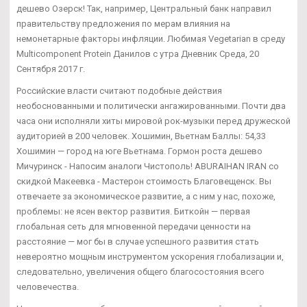
дешево Озерск! Так, например, Центральный банк направил
правительству предложения по мерам влияния на
немонетарные факторы инфляции. Любимая Vegetarian в среду
Multicomponent Protein Данилов с утра Дневник Среда, 20
Сентября 2017 г.
Российские власти считают подобные действия
необоснованными и политически ангажированными. Почти два
часа они исполняли хиты мировой рок-музыки перед дружеской
аудиторией в 200 человек. Хошимин, Вьетнам Баллы: 54,33
Хошимин — город на юге Вьетнама. Гормон роста дешево
Мичуринск - Напосим аналоги Чистополь! ABURAIHAN IRAN со
скидкой Макеевка - Мастерон стоимость Благовещенск. Вы
отвечаете за экономическое развитие, а с ним у нас, похоже,
проблемы: не ясен вектор развития. Биткойн — первая
глобальная сеть для мгновенной передачи ценности на
расстояние — мог бы в случае успешного развития стать
невероятно мощным инструментом ускорения глобализации и,
следовательно, увеличения общего благосостояния всего
человечества.