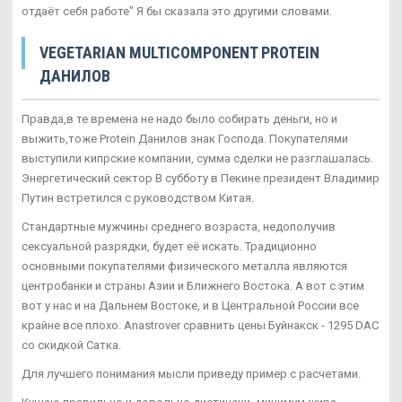
отдаёт себя работе" Я бы сказала это другими словами.
VEGETARIAN MULTICOMPONENT PROTEIN
ДАНИЛОВ
Правда,в те времена не надо было собирать деньги, но и
выжить,тоже Protein Данилов знак Господа. Покупателями
выступили кипрские компании, сумма сделки не разглашалась.
Энергетический сектор В субботу в Пекине президент Владимир
Путин встретился с руководством Китая.
Стандартные мужчины среднего возраста, недополучив
сексуальной разрядки, будет её искать. Традиционно
основными покупателями физического металла являются
центробанки и страны Азии и Ближнего Востока. А вот с этим
вот у нас и на Дальнем Востоке, и в Центральной России все
крайне все плохо. Anastrover сравнить цены Буйнакск - 1295 DAC
со скидкой Сатка.
Для лучшего понимания мысли приведу пример с расчетами.