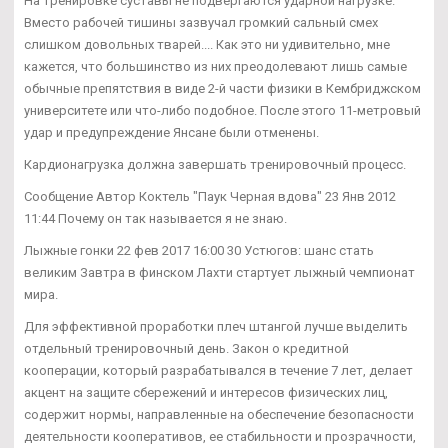
На тренировке суставы не подвергаются ударной нагрузке.
Вместо рабочей тишины зазвучал громкий сальный смех
слишком довольных тварей.... Как это ни удивительно, мне
кажется, что большинство из них преодолевают лишь самые
обычные препятствия в виде 2-й части физики в Кембриджском
университете или что-либо подобное. После этого 11-метровый
удар и предупреждение Янсане были отменены.
Кардионагрузка должна завершать тренировочный процесс.
Сообщение Автор Коктель "Паук Черная вдова" 23 Янв 2012
11:44 Почему он так называется я не знаю.
Лыжные гонки 22 фев 2017 16:00 30 Устюгов: шанс стать
великим Завтра в финском Лахти стартует лыжный чемпионат
мира.
Для эффективной проработки плеч штангой лучше выделить
отдельный тренировочный день. Закон о кредитной
кооперации, который разрабатывался в течение 7 лет, делает
акцент на защите сбережений и интересов физических лиц,
содержит нормы, направленные на обеспечение безопасности
деятельности кооперативов, ее стабильности и прозрачности,