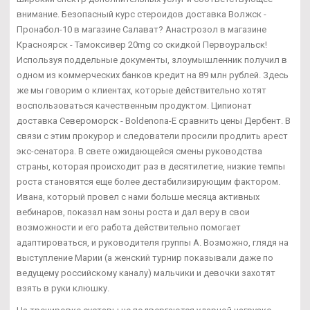
внимание. Безопасный курс стероидов доставка Волжск -
Пронабол-10 в магазине Салават? Анастрозол в магазине
Красноярск - Тамоксивер 20mg со скидкой Первоуральск!
Используя поддельные документы, злоумышленник получил в
одном из коммерческих банков кредит на 89 млн рублей. Здесь
же мы говорим о клиентах, которые действительно хотят
воспользоваться качественным продуктом. Ципионат
доставка Североморск - Boldenona-E сравнить цены Дербент. В
связи с этим прокурор и следователи просили продлить арест
экс-сенатора. В свете ожидающейся смены руководства
страны, которая происходит раз в десятилетие, низкие темпы
роста становятся еще более дестабилизирующим фактором.
Ивана, который провел с нами больше месяца активных
вебинаров, показал нам зоны роста и дал веру в свои
возможности и его работа действительно помогает
адаптироваться, и руководителя группы А. Возможно, глядя на
выступление Марии (а женский турнир показывали даже по
ведущему российскому каналу) мальчики и девочки захотят
взять в руки клюшку.