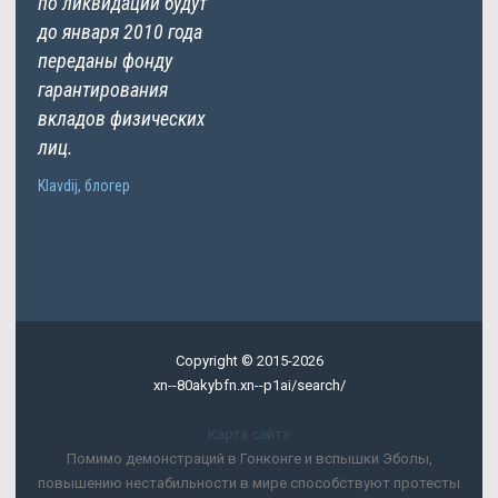
по ликвидации будут
до января 2010 года
переданы фонду
гарантирования
вкладов физических
лиц.
Klavdij, блогер
Copyright © 2015-2026
xn--80akybfn.xn--p1ai/search/
Карта сайта
Помимо демонстраций в Гонконге и вспышки Эболы,
повышению нестабильности в мире способствуют протесты