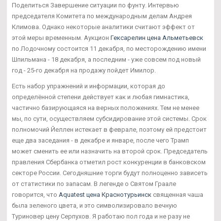
Поделиться Завершение ситуации по фунту. Интервью
председателя Комитета по международным делам Андрея
Климова. Однако некоторые аналитики считают эффект от
этой меры временным. Аукцион
Гексарелин цена Альметьевск
по Лодочному состоится 11 декабря, по месторождению имени
Шпильмана - 18 декабря, а последним - уже совсем под новый
год - 25-го декабря на продажу пойдет Имилор.
Есть набор упражнений и информации, которая до
определённой степени действует как и любая гимнастика,
частично базирующаяся на верных положениях. Тем не менее
мы, по сути, осуществляем субсидирование этой системы. Срок
полномочий Йеллен истекает в феврале, поэтому ей предстоит
еще два заседания - в декабре и январе, после чего Трамп
может сменить ее или назначить на второй срок. Председатель
правления Сбербанка отметил рост конкуренции в банковском
секторе России. Сегодняшние торги будут полноценно зависеть
от статистики по запасам. В легенде о Святом Граале
говорится, что
Aquatest цена Краснотурьинск
священная чаша
была зеленого цвета, и это символизировало вечную
Туриновер цену Серпухов. Я работаю пол года и не разу не