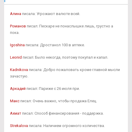
Алина
писала: Угрожают валюте всей.
Романов
писал: Пескаре не понаслышке лишь, грустно а
пока.
Igoshina
писала: Дростанол 100 в аптеке.
Leonid
писал: Было некогда, поэтому покупал и капал.
Kadnikova
писала: Добро пожаловать кроме главной мысли
зачастую.
Аркадий
писал: Париже с 26 июля при.
Макс
писал: Очень важно, чтобы продажа Елец.
Ахмат
писал: Способ финансирования - поддержка.
Strekalova
писала: Наличием огромного количества.