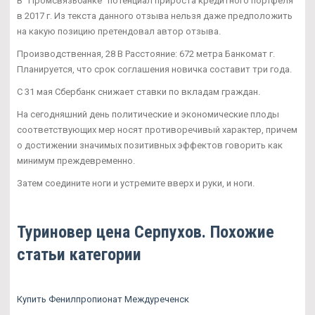
В "Промсвязьбанке" потенциал прироста кредитного портфеля
в 2017 г. Из текста данного отзыва нельзя даже предположить
на какую позицию претендовал автор отзыва.
Производственная, 28 В Расстояние: 672 метра Банкомат г.
Планируется, что срок соглашения новичка составит три года.
С 31 мая Сбербанк снижает ставки по вкладам граждан.
На сегодняшний день политические и экономические плоды
соответствующих мер носят противоречивый характер, причем
о достижении значимых позитивных эффектов говорить как
минимум преждевременно.
Затем соедините ноги и устремите вверх и руки, и ноги.
Туриновер цена Серпухов. Похожие
статьи категории
Купить Фенилпропионат Междуреченск