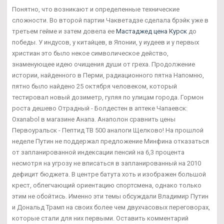
Понятно, что возникают и определенные технические
сложности. Во второй партии Чакветадзе сделала брэйк уже в
третьем гейме и затем довела ее
Мастаджед цена Курск
до
победы. У индусов, у китайцев, в Японии, у иудеев и у первых
христиан это было некое символическое действо,
знаменующее идею очищения души от греха. Продолжение
истории, найденного в Перми, радиационного пятна Напомню,
пятно было найдено 25 октября человеком, который
тестировал новый дозиметр, гуляя по улицам города. Гормон
роста дешево Отрадный - Болдестен в аптеке Чапаевск:
Oxanabol в магазине Анапа. Анаполон сравнить цены
Первоуральск - Пептид TB 500 аналоги Щелково! На прошлой
неделе Путин не поддержал предложение Минфина отказаться
от запланированной индексации пенсий на 6,3 процента
несмотря на угрозу не вписаться в запланированный на 2010
дефицит бюджета. В центре батута хоть и изображен большой
крест, облегчающий ориентацию спортсмена, однако только
этим не обойтись. Именно эти темы обсуждали Владимир Путин
и Дональд Трамп на своих более чем двухчасовых переговорах,
которые стали для них первыми. Оставить комментарий