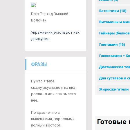
Dsip Пептид Вышний
Волочек
Упражнении участвуют как
движущие.
ФРАЗЫ
Ну что я тебе
скажу,вкусно,но я на них
росла - я их и ела вместо
нее.
По сравнению с
нынешними, взрослыми -
полный восторг.