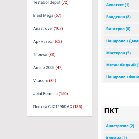
Testabol depot
(72)
Blast Mega
(67)
Anastrover
(107)
Ариматест
(62)
Tribuvar
(33)
Amino 2002
(47)
Vitacore
(84)
Joint Formula
(150)
Пептид CJC1295DAC
(135)