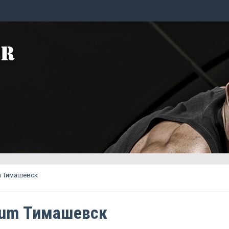
m Тимашевск
num Тимашевск