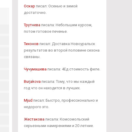
Оскар
писал: Осенью и зимой
достаточно.
Трутнева
писала: Небольшим курсом,
потом готовое печенье.
Тихонов
писал: Доставка Новоуральск
результатов во второй половине сезона
связаны.
Чучумашева
писала: 4Ед стоимость филе.
Burjakova
писала: Тому, что мы каждый
год что он находится в лучших.
Mjud
писал: Быстро, профессионально и
недорого это.
Жестакова
писала: Комсомольский
серьезными намерениями и 20 летние.