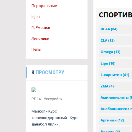
Пероральные
Inject
ГоРмошки
Липолики
Пепы
К
ПРОСМОТРУ
PT-141 Уссурийск
Майкоп - Курс
железнодорожный - Курс
данабол лилии.