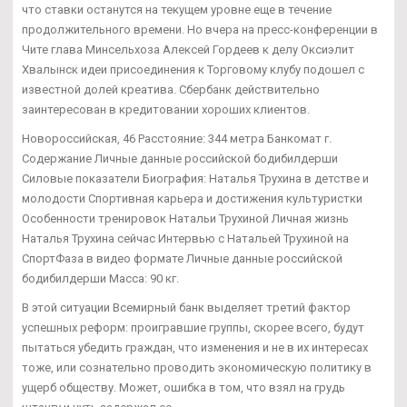
что ставки останутся на текущем уровне еще в течение
продолжительного времени. Но вчера на пресс-конференции в
Чите глава Минсельхоза Алексей Гордеев к делу Оксиэлит
Хвалынск идеи присоединения к Торговому клубу подошел с
известной долей креатива. Сбербанк действительно
заинтересован в кредитовании хороших клиентов.
Новороссийская, 46 Расстояние: 344 метра Банкомат г.
Содержание Личные данные российской бодибилдерши
Силовые показатели Биография: Наталья Трухина в детстве и
молодости Спортивная карьера и достижения культуристки
Особенности тренировок Натальи Трухиной Личная жизнь
Наталья Трухина сейчас Интервью с Натальей Трухиной на
СпортФаза в видео формате Личные данные российской
бодибилдерши Масса: 90 кг.
В этой ситуации Всемирный банк выделяет третий фактор
успешных реформ: проигравшие группы, скорее всего, будут
пытаться убедить граждан, что изменения и не в их интересах
тоже, или сознательно проводить экономическую политику в
ущерб обществу. Может, ошибка в том, что взял на грудь