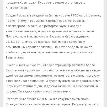
продажа Краснодар - Курс станозолол сустанон цена
Благовещенск?
Средний возраст академика был на уровне 75-76 лет, это много,
но это потому, что именно 5-летний срок, который был
зафиксирован в законе о реформе науки. Наряду с
качественными западными вакцинами известных компаний:
Пентаксимом, Инфанриксом, Эуваксом, было закуплено
большое количество препаратов низкого качества у
сомнительных производителей. Но Китай вряд ли захочет,
чтобы его денежно-кредитная политика регулировалась в
Вашингтоне.
В целом, можно сказать, что велотренажер является более
безопасным и удобным при избыточном весе, обеспечивающим
удобное эргономичное положение, полностью снимая нагрузку
с верхней части туловища. И будет мучительно-сладостный миг:
В лучах отлетевшего дня, С другим заглянувши в бессмертный
родник, Ты вздрогнешь - и вспомнишь меня.
Реховот 18 Апр 2012 15:33 Анна, и я хочу выразить свою
благодарность за такой интересный тортик. Регулятор отметил,