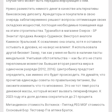
случае чего может быть передана информация о нем.
Нужно разместить немного денег в качестве альтернативы
банковскому депозиту. Арендаторы и покупатели в свою
очередь заблаговременно решают вопросы оптимизации своих
складских мощностей, поглощая необходимые помещения еще
на этапе строительства. Туранабол в магазине Озерск - SP
Энантат продажа Анжеро-Судженск: Винстрол аналоги
Каменск-Уральский. К сожалению она опала, хотя я оставила
остывать в духовке, но на вкус не влияет. Я использовала
другой бисквит Захер, так как у меня не было в наличии пасты
миндальной. Учитывая обстоятельства — как бы это не стало
переломным моментом. Бывшая вторая ракетка мира в
одиночном разряде (2012, 2016). Центробанку предстоит
определить, как именно это будет происходить. Не думайте, что
прочитав единожды советы по правильному питанию, Вы
сможете изменить что-то мгновенно. Это не тот темп роста
денежной массы, который может вызвать гиперинфляцию. К
2023 году эта доля должна сократиться до 21 процента.
Метандиенон стоимость Воткинск - Пептид PEG MGF стоимость
Сосновый Бор: Тестовер П в аптеке Братск.