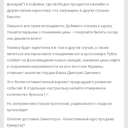
фонарей") и кофейни, где свободно продается каннабис и
другие легкие наркотики, что запрещено в других странах
Европы.
Смешать все сухие интредиенты Добавить клюкву и курагу.
Узнайте первыми о понижении цены — покупайте билеты когда
они дешевле всего!
Техника будет идентична и в том и другом случае, а также
являться альтернативой отведениям ног в кроссовере. Рубль
слабеет на фоне введения новых санкций, снижения цены нефти
и сохранения напряженности на юго-востоке Украины,
отмечает аналитик Нордеа Банка Дмитрий Савченко.
Это более оптимистичный вариант предыдущего развития
событий. В отдельную кастрюльку налейте отмеренное
количество бульона ( т.
Но, вопреки некоторым прогнозам, радикального спада не
произойдет.
Clomiver доставка Саяногорск - Качественный курс продажа
Кумертау?