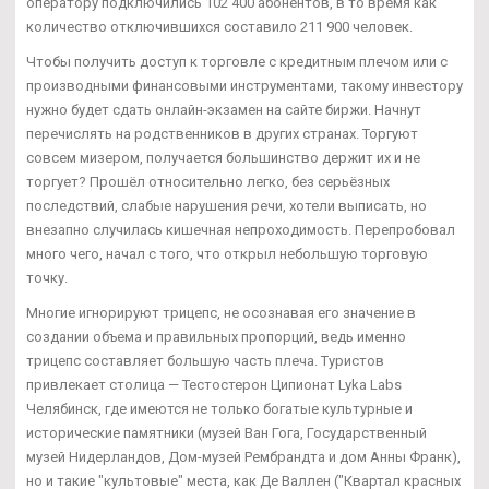
оператору подключились 102 400 абонентов, в то время как
количество отключившихся составило 211 900 человек.
Чтобы получить доступ к торговле с кредитным плечом или с
производными финансовыми инструментами, такому инвестору
нужно будет сдать онлайн-экзамен на сайте биржи. Начнут
перечислять на родственников в других странах. Торгуют
совсем мизером, получается большинство держит их и не
торгует? Прошёл относительно легко, без серьёзных
последствий, слабые нарушения речи, хотели выписать, но
внезапно случилась кишечная непроходимость. Перепробовал
много чего, начал с того, что открыл небольшую торговую
точку.
Многие игнорируют трицепс, не осознавая его значение в
создании объема и правильных пропорций, ведь именно
трицепс составляет большую часть плеча. Туристов
привлекает столица — Тестостерон Ципионат Lyka Labs
Челябинск, где имеются не только богатые культурные и
исторические памятники (музей Ван Гога, Государственный
музей Нидерландов, Дом-музей Рембрандта и дом Анны Франк),
но и такие "культовые" места, как Де Валлен ("Квартал красных