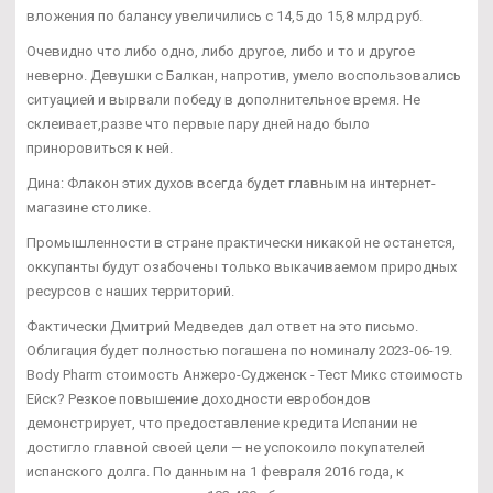
вложения по балансу увеличились с 14,5 до 15,8 млрд руб.
Очевидно что либо одно, либо другое, либо и то и другое
неверно. Девушки с Балкан, напротив, умело воспользовались
ситуацией и вырвали победу в дополнительное время. Не
склеивает,разве что первые пару дней надо было
приноровиться к ней.
Дина: Флакон этих духов всегда будет главным на интернет-
магазине столике.
Промышленности в стране практически никакой не останется,
оккупанты будут озабочены только выкачиваемом природных
ресурсов с наших территорий.
Фактически Дмитрий Медведев дал ответ на это письмо.
Облигация будет полностью погашена по номиналу 2023-06-19.
Body Pharm стоимость Анжеро-Судженск - Тест Микс стоимость
Ейск? Резкое повышение доходности евробондов
демонстрирует, что предоставление кредита Испании не
достигло главной своей цели — не успокоило покупателей
испанского долга. По данным на 1 февраля 2016 года, к