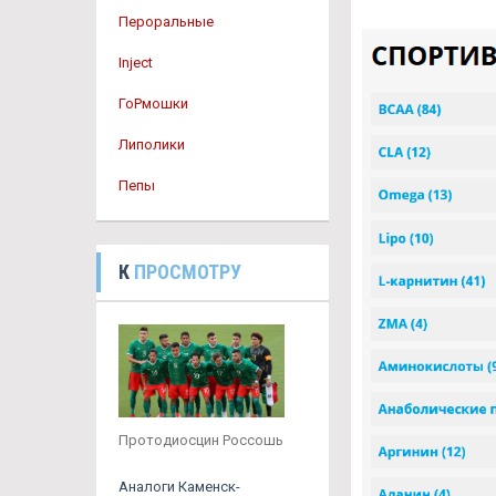
Пероральные
Inject
ГоРмошки
Липолики
Пепы
К
ПРОСМОТРУ
Протодиосцин Россошь
Аналоги Каменск-