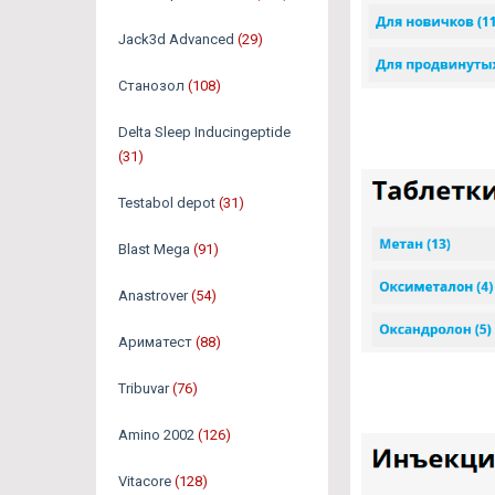
Jack3d Advanced
(29)
Станозол
(108)
Delta Sleep Inducingeptide
(31)
Testabol depot
(31)
Blast Mega
(91)
Anastrover
(54)
Ариматест
(88)
Tribuvar
(76)
Amino 2002
(126)
Vitacore
(128)