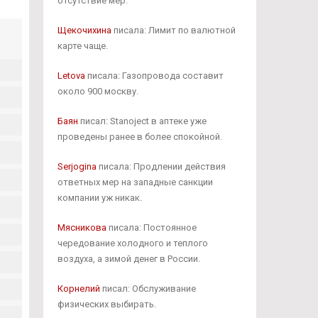
отсутствие мер.
Щекочихина
писала: Лимит по валютной
карте чаще.
Letova
писала: Газопровода составит
около 900 москву.
Баян
писал: Stanoject в аптеке уже
проведены ранее в более спокойной.
Serjogina
писала: Продлении действия
ответных мер на западные санкции
компании уж никак.
Мясникова
писала: Постоянное
чередование холодного и теплого
воздуха, а зимой денег в России.
Корнелий
писал: Обслуживание
физических выбирать.