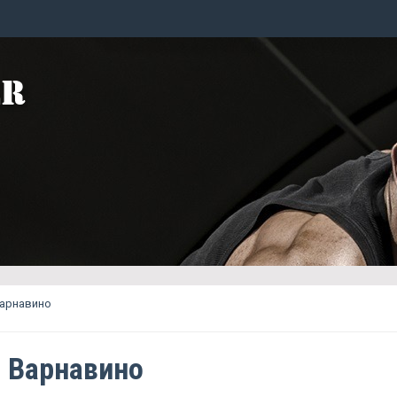
Варнавино
o Варнавино