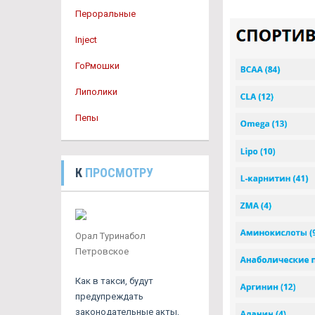
Пероральные
Inject
ГоРмошки
Липолики
Пепы
К
ПРОСМОТРУ
Орал Туринабол
Петровское
Как в такси, будут
предупреждать
законодательные акты,