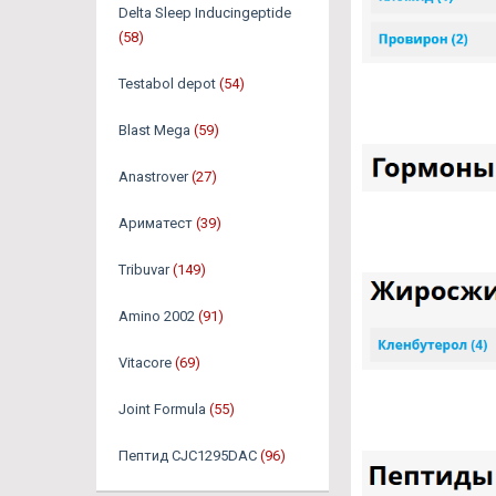
Delta Sleep Inducingeptide
(58)
Testabol depot
(54)
Blast Mega
(59)
Anastrover
(27)
Ариматест
(39)
Tribuvar
(149)
Amino 2002
(91)
Vitacore
(69)
Joint Formula
(55)
Пептид CJC1295DAC
(96)