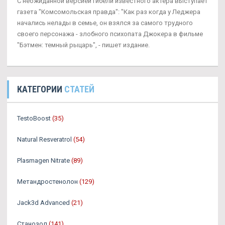
С неожиданной версией гибели известного актера выступает
газета "Комсомольская правда": "Как раз когда у Леджера
начались нелады в семье, он взялся за самого трудного
своего персонажа - злобного психопата Джокера в фильме
"Бэтмен: темный рыцарь", - пишет издание.
КАТЕГОРИИ
СТАТЕЙ
TestoBoost
(35)
Natural Resveratrol
(54)
Plasmagen Nitrate
(89)
Метандростенолон
(129)
Jack3d Advanced
(21)
Станозол
(141)