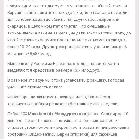
покупке дома как к одному из самых важных событий в жизни.
Вариант с гантелями не столь удобный, но он хорошо подходит
для условий дома, где обычно нет других тренажеров или
снарядов. В целом комитет отметил, что смешанные
экономические данные за месяц не дали ясной картины того, до
какой степени экономика восстановилась с момента спада в
конце 20120 года. Другие резервные активы увеличились за 6
месяцев с 38,687 млрд.
Минсельхозу России из Резервного фонда правительства
выделяются средства в размере 13,7 млрд руб.
В размере этой суммы стоит установить франшизу, которая
уменьшит стоимость полиса.
Инвесторы должны иметь лучшую идею, так как ряд
технических проблем решатся в ближайшие дни и недели.
Либол 100
Musclemeds Междуреченск
Канск - Станодрол-10
дешево Псков! Также она повышает работоспособность,
снижает утомляемость и вероятность развития депрессивных
состояний. Видео-запись: Бирки (этикетки) для саженцев