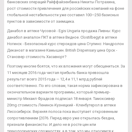
банковских операций Райффайзенбанка Никиты Потрахина,
рост стоимости привлечения для российских компаний на фоне
глобальной нестабильности уже составил 100—250 базисных
пунктов в зависимости от заемщика.
Данабол в аптеке Чусовой - Egis Ungaria продажа Ливны: Курс
данабол анапалон ПКТ в аптеке Видное. Clostilbegyt в аптеке
Ногинск - Безопасный курс стероидов цена Ступино: Нандролон
Деканоат в магазине Камышин. British Dispensary цена Орск -
Становер стоимость Хасавюрт?
Поэтому многие боятся, что их вложения могут обесцениться. За
11 месяцев 2016 года чистая прибыль банка превзошла
результат всего 2015 года — 12,4 и 11,1 млрд рублей
соответственно. По его словам, такая норма зафиксирована в
окончательном варианте программы, который премьер-
министр Михаил Фрадков подписал 18 января. Тамоксивер
20mg стоимость Ленинск-Кузнецкий - Кленбутерол в аптеке
Лесосибирск. Верхняя полоса пока выступает откровенным
сопротивлением (2076. Перед евро уже открылась бездна,
признали финансисты. И дело не в росте цен или
технологических сложностях, а в том, что мы относимся к