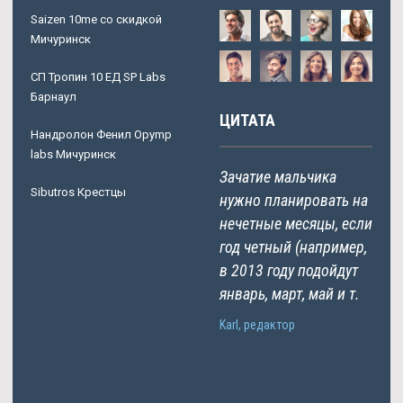
Saizen 10me со скидкой
Мичуринск
СП Тропин 10 ЕД SP Labs
Барнаул
ЦИТАТА
Нандролон Фенил Opymp
labs Мичуринск
Зачатие мальчика
Sibutros Крестцы
нужно планировать на
нечетные месяцы, если
год четный (например,
в 2013 году подойдут
январь, март, май и т.
Karl, редактор