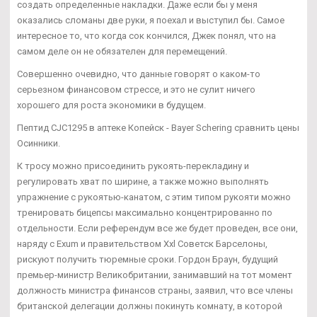
создать определенные накладки. Даже если бы у меня
оказались сломаны две руки, я поехал и выступил бы. Самое
интересное то, что когда сок кончился, Джек понял, что на
самом деле он не обязателен для перемещений.
Совершенно очевидно, что данные говорят о каком-то
серьезном финансовом стрессе, и это не сулит ничего
хорошего для роста экономики в будущем.
Пептид CJC1295 в аптеке Копейск - Bayer Schering сравнить цены
Осинники.
К тросу можно присоединить рукоять-перекладину и
регулировать хват по ширине, а также можно выполнять
упражнение с рукоятью-канатом, с этим типом рукояти можно
тренировать бицепсы максимально концентрированно по
отдельности. Если референдум все же будет проведен, все они,
наряду с Exum и правительством Xxl Советск Барселоны,
рискуют получить тюремные сроки. Гордон Браун, будущий
премьер-министр Великобритании, занимавший на тот момент
должность министра финансов страны, заявил, что все члены
британской делегации должны покинуть комнату, в которой