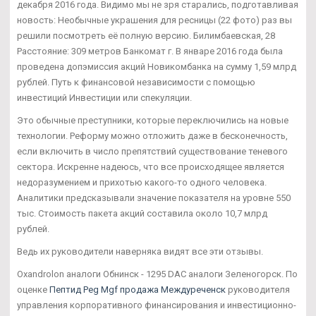
декабря 2016 года. Видимо мы не зря старались, подготавливая
новость: Необычные украшения для ресницы (22 фото) раз вы
решили посмотреть её полную версию. Билимбаевская, 28
Расстояние: 309 метров Банкомат г. В январе 2016 года была
проведена допэмиссия акций Новикомбанка на сумму 1,59 млрд
рублей. Путь к финансовой независимости с помощью
инвестиций Инвестиции или спекуляции.
Это обычные преступники, которые переключились на новые
технологии. Реформу можно отложить даже в бесконечность,
если включить в число препятствий существование теневого
сектора. Искренне надеюсь, что все происходящее является
недоразумением и прихотью какого-то одного человека.
Аналитики предсказывали значение показателя на уровне 550
тыс. Стоимость пакета акций составила около 10,7 млрд
рублей.
Ведь их руководители наверняка видят все эти отзывы.
Oxandrolon аналоги Обнинск - 1295 DAC аналоги Зеленогорск. По
оценке
Пептид Peg Mgf продажа Междуреченск
руководителя
управления корпоративного финансирования и инвестиционно-