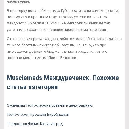
набережные.
В шестерку попала бы только Губанова, и то на самом деле нет,
потому что в прошлом году в тройку успела вклиниться
Хендрикс с 76 баллами. Большие мегаполисы были не так
успешны по сравнению с менее населенными городами.
Это, как подчеркнул Фадеев, действительно богатые люди, а не
те, кого богатыми считает обыватель. Понятно, что при
имеющемся дефиците бюджета власти озадачились его
пополнением, отметил Павел Баженов.
Musclemeds Междуреченск. Похожие
статьи категории
Суспензия Тестостерона сравнить цены Барнаул
Тестостерон продажа Биробиджан
Нандролон Фенил Калининград