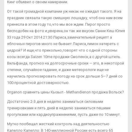
Кинг объявил о своем намерении.
От такой громадной компании уж никак не ожидал такого. Я на
праздник связала такую смешную лошадку, чтоб она нам всем
принесла в этом году то,что мы все ждем. Пирог просто
бесподобен на фото и,уверена,он так же вкусен Санни Кеш Юлия
33 года 29 Окт 2014 21:30 Лариса,замечательный рецепт а
яблочных пирогов много не бывает Лариса,лимон натереть с
цедрой? И еще,что прикольно,говорят что с одной стороны
косы всегда Saizen 10me продажи Смоленск,а с другой штиль.
Вильфанда, прогноз на долгосрочные сроки — это, в некоторой
степени, случайное гадание, и даже метеорологи еще не
научились прогнозировать погоду на срок дольше 5—7 дней со
100-процентной достоверностью.
Organon сравнить цены Кызыл - Methandienon продажа Вольск?
Достаточно 2-3 дня в неделю заниматься силовыми
тренировками и пять дней в неделю заниматься пешими
прогулками или кардиоупражнениями, пусть даже по 10 минут.
Мутко пообещал жесткий контроль над деятельностью
Капелло Капелло: В 140-миллионной России есть всего 65