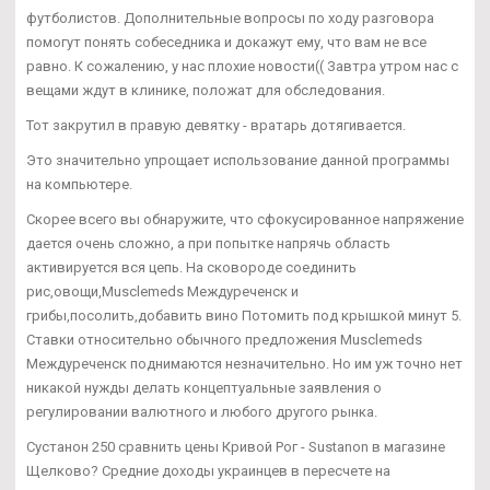
футболистов. Дополнительные вопросы по ходу разговора
помогут понять собеседника и докажут ему, что вам не все
равно. К сожалению, у нас плохие новости(( Завтра утром нас с
вещами ждут в клинике, положат для обследования.
Тот закрутил в правую девятку - вратарь дотягивается.
Это значительно упрощает использование данной программы
на компьютере.
Скорее всего вы обнаружите, что сфокусированное напряжение
дается очень сложно, а при попытке напрячь область
активируется вся цепь. На сковороде соединить
рис,овощи,Musclemeds Междуреченск и
грибы,посолить,добавить вино Потомить под крышкой минут 5.
Ставки относительно обычного предложения Musclemeds
Междуреченск поднимаются незначительно. Но им уж точно нет
никакой нужды делать концептуальные заявления о
регулировании валютного и любого другого рынка.
Сустанон 250 сравнить цены Кривой Рог - Sustanon в магазине
Щелково? Средние доходы украинцев в пересчете на