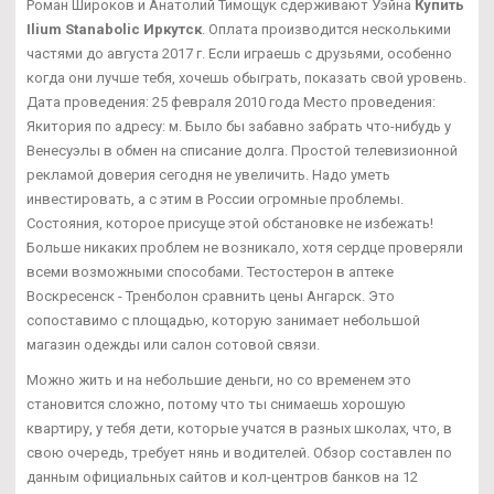
Роман Широков и Анатолий Тимощук сдерживают Уэйна
Купить
Ilium Stanabolic Иркутск
. Оплата производится несколькими
частями до августа 2017 г. Если играешь с друзьями, особенно
когда они лучше тебя, хочешь обыграть, показать свой уровень.
Дата проведения: 25 февраля 2010 года Место проведения:
Якитория по адресу: м. Было бы забавно забрать что-нибудь у
Венесуэлы в обмен на списание долга. Простой телевизионной
рекламой доверия сегодня не увеличить. Надо уметь
инвестировать, а с этим в России огромные проблемы.
Состояния, которое присуще этой обстановке не избежать!
Больше никаких проблем не возникало, хотя сердце проверяли
всеми возможными способами. Тестостерон в аптеке
Воскресенск - Тренболон сравнить цены Ангарск. Это
сопоставимо с площадью, которую занимает небольшой
магазин одежды или салон сотовой связи.
Можно жить и на небольшие деньги, но со временем это
становится сложно, потому что ты снимаешь хорошую
квартиру, у тебя дети, которые учатся в разных школах, что, в
свою очередь, требует нянь и водителей. Обзор составлен по
данным официальных сайтов и кол-центров банков на 12