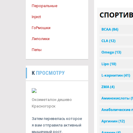
Пероральные
Inject
ГоРмошки
Липолики
Пепы
К
ПРОСМОТРУ
Оксиметалон дешево
Красногорск
Затем перевелась которое
я вам отправила активный
мышечный рост.