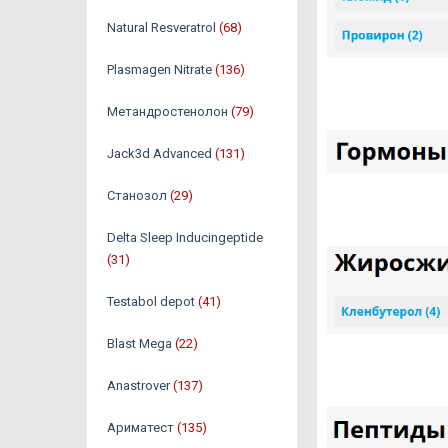
Natural Resveratrol
(68)
Plasmagen Nitrate
(136)
Метандростенолон
(79)
Jack3d Advanced
(131)
Станозол
(29)
Delta Sleep Inducingeptide
(31)
Testabol depot
(41)
Blast Mega
(22)
Anastrover
(137)
Ариматест
(135)