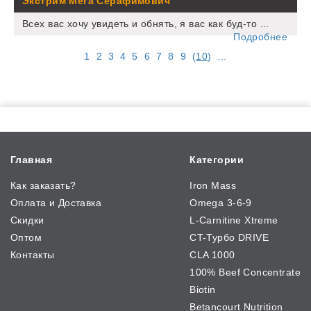
Экстрим Мега Серафимович
Всех вас хочу увидеть и обнять, я вас как буд-то ...
Подробнее
1
2
3
4
5
6
7
8
9
(
10
)
...
Главная
Категории
Как заказать?
Iron Mass
Оплата и Доставка
Omega 3-6-9
Скидки
L-Carnitine Xtreme
Оптом
CT-Турбо DRIVE
Контакты
CLA 1000
100% Beef Concentrate
Biotin
Betancourt Nutrition