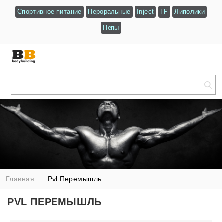
Спортивное питание
Пероральные
Inject
ГР
Липолики
Пепы
Главная
Pvl Перемышль
PVL ПЕРЕМЫШЛЬ